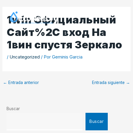
Ir
al
1win Официальный
contenido
Сайт%2C вход На
1вин спустя Зеркало
/
Uncategorized
/ Por
Geminis Garcia
←
Entrada anterior
Entrada siguiente
→
Buscar
Buscar