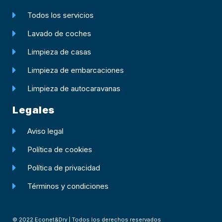
Todos los servicios
Lavado de coches
Limpieza de casas
Limpieza de embarcaciones
Limpieza de autocaravanas
Legales
Aviso legal
Política de cookies
Política de privacidad
Términos y condiciones
© 2022 Econet&Dry | Todos los derechos reservados