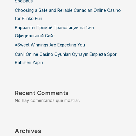
Spelpaus
Choosing a Safe and Reliable Canadian Online Casino
for Plinko Fun
Варианты Прямой Трансляции на 1win
Официальный Сайт
«Sweet Winnings Are Expecting You
Canlı Online Casino Oyunları Oynayın Empieza Spor
Bahisleri Yapın
Recent Comments
No hay comentarios que mostrar.
Archives