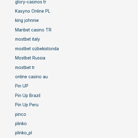
glory-casinos tr
Kasyno Online PL
king johnnie
Maribet casino TR
mostbet italy
mostbet ozbekistonda
Mostbet Russia
mostbet tr
online casino au
Pin UP
Pin Up Brazil
Pin Up Peru
pinco
plinko
plinko_pl