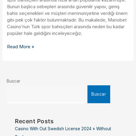
Bunun başlıca sebepleri arasında güvenilir yapısı, geniş
bahis seçenekleri ve müşteri memnuniyetine verdiği önem
gibi pek çok faktör bulunmaktadır. Bu makalede, Mariobet
Casino’nun Türk spor bahisçileri arasında neden bu kadar
popüler hale geldiğini inceleyeceğiz.
Read More »
Buscar
Buscar
Recent Posts
Casino With Out Swedish License 2024 » Without