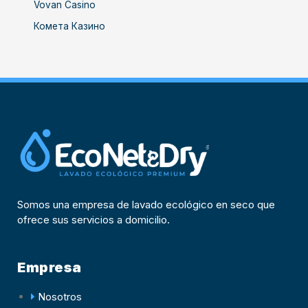
Vovan Casino
Комета Казино
Somos una empresa de lavado ecológico en seco que
ofrece sus servicios a domicilio.
Empresa
Nosotros