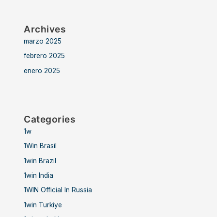
Archives
marzo 2025
febrero 2025
enero 2025
Categories
1w
1Win Brasil
1win Brazil
1win India
1WIN Official In Russia
1win Turkiye