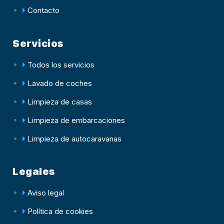
Contacto
Servicios
Todos los servicios
Lavado de coches
Limpieza de casas
Limpieza de embarcaciones
Limpieza de autocaravanas
Legales
Aviso legal
Política de cookies