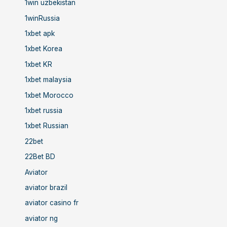
1win uzbekistan
1winRussia
1xbet apk
1xbet Korea
1xbet KR
1xbet malaysia
1xbet Morocco
1xbet russia
1xbet Russian
22bet
22Bet BD
Aviator
aviator brazil
aviator casino fr
aviator ng