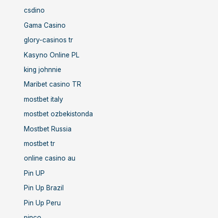
csdino
Gama Casino
glory-casinos tr
Kasyno Online PL
king johnnie
Maribet casino TR
mostbet italy
mostbet ozbekistonda
Mostbet Russia
mostbet tr
online casino au
Pin UP
Pin Up Brazil
Pin Up Peru
pinco