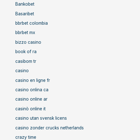
Bankobet
Basaribet
bbrbet colombia
bbrbet mx
bizzo casino
book of ra
casibom tr
casino
casino en ligne fr
casino onlina ca
casino online ar
casinò online it
casino utan svensk licens
casino zonder crucks netherlands
crazy time