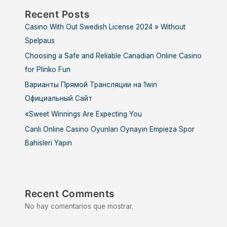
Recent Posts
Casino With Out Swedish License 2024 » Without
Spelpaus
Choosing a Safe and Reliable Canadian Online Casino
for Plinko Fun
Варианты Прямой Трансляции на 1win
Официальный Сайт
«Sweet Winnings Are Expecting You
Canlı Online Casino Oyunları Oynayın Empieza Spor
Bahisleri Yapın
Recent Comments
No hay comentarios que mostrar.