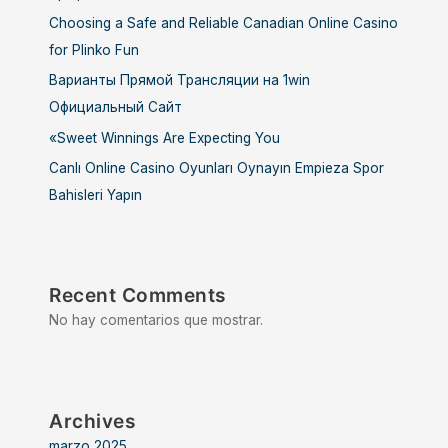
Choosing a Safe and Reliable Canadian Online Casino
for Plinko Fun
Варианты Прямой Трансляции на 1win
Официальный Сайт
«Sweet Winnings Are Expecting You
Canlı Online Casino Oyunları Oynayın Empieza Spor
Bahisleri Yapın
Recent Comments
No hay comentarios que mostrar.
Archives
marzo 2025