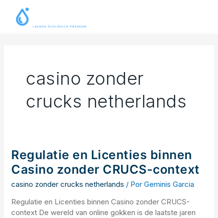
Ir
al
contenido
casino zonder
crucks netherlands
Regulatie
Regulatie en Licenties binnen
en
Casino zonder CRUCS-context
Licenties
binnen
casino zonder crucks netherlands
/ Por
Geminis Garcia
Casino
Regulatie en Licenties binnen Casino zonder CRUCS-
zonder
context De wereld van online gokken is de laatste jaren
CRUCS-