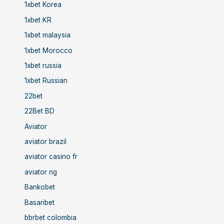
1xbet Korea
1xbet KR
1xbet malaysia
1xbet Morocco
1xbet russia
1xbet Russian
22bet
22Bet BD
Aviator
aviator brazil
aviator casino fr
aviator ng
Bankobet
Basaribet
bbrbet colombia