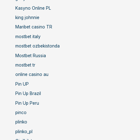
Kasyno Online PL
king johnnie
Maribet casino TR
mostbet italy
mostbet ozbekistonda
Mostbet Russia
mostbet tr
online casino au
Pin UP
Pin Up Brazil
Pin Up Peru
pinco
plinko
plinko_pl