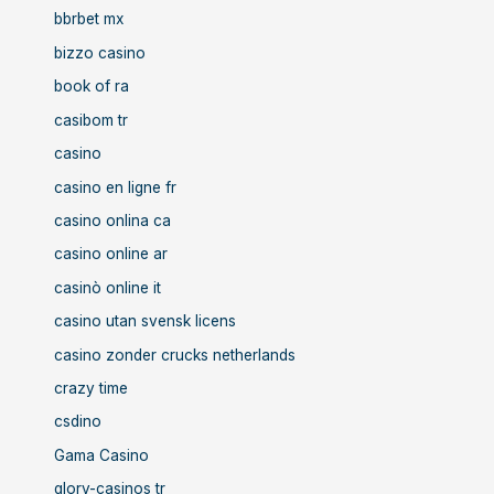
bbrbet mx
bizzo casino
book of ra
casibom tr
casino
casino en ligne fr
casino onlina ca
casino online ar
casinò online it
casino utan svensk licens
casino zonder crucks netherlands
crazy time
csdino
Gama Casino
glory-casinos tr