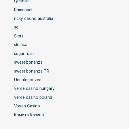
Qizilbilet
Ramenbet
ricky casino australia
se
Slots
slottica
sugar rush
sweet bonanza
sweet bonanza TR
Uncategorized
verde casino hungary
verde casino poland
Vovan Casino
Комета Казино