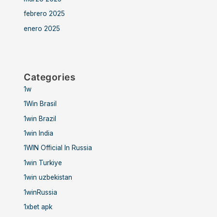
febrero 2025
enero 2025
Categories
1w
1Win Brasil
1win Brazil
1win India
1WIN Official In Russia
1win Turkiye
1win uzbekistan
1winRussia
1xbet apk