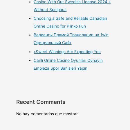
Casino With Out Swedish License 2024 »
Without Spelpaus
Choosing a Safe and Reliable Canadian
Online Casino for Plinko Fun
Варианты Прямой Трансляции на 1win
Официальный Сайт
«Sweet Winnings Are Expecting You
Canlı Online Casino Oyunları Oynayın
Empieza Spor Bahisleri Yapın
Recent Comments
No hay comentarios que mostrar.