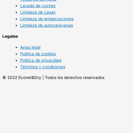
Lavado de coches
Limpieza de casas
Limpieza de embarcaciones
Limpieza de autocaravanas
Legales
Aviso legal
Política de cookies
Política de privacidad
Términos y condiciones
© 2022 Econet&Dry | Todos los derechos reservados