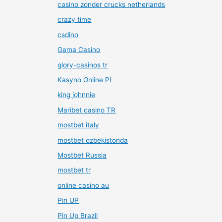
casino zonder crucks netherlands
crazy time
csdino
Gama Casino
glory-casinos tr
Kasyno Online PL
king johnnie
Maribet casino TR
mostbet italy
mostbet ozbekistonda
Mostbet Russia
mostbet tr
online casino au
Pin UP
Pin Up Brazil