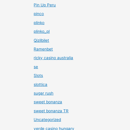
Pin Up Peru
pinco
plinko
plinko_pl
Qizilbilet
Ramenbet
ricky casino australia
se
Slots
slottica
sugar rush
sweet bonanza
sweet bonanza TR
Uncategorized
verde casino hungary