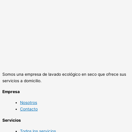
Somos una empresa de lavado ecológico en seco que ofrece sus
servicios a domicilio.
Empresa
Nosotros
Contacto
Servicios
Todos los servicios