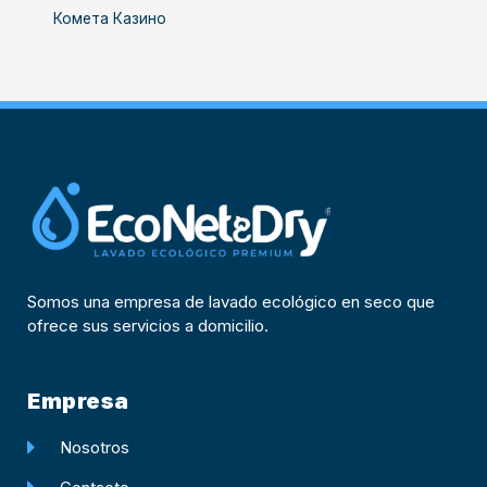
Комета Казино
Somos una empresa de lavado ecológico en seco que
ofrece sus servicios a domicilio.
Empresa
Nosotros