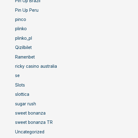
Pin Up Brazil
Pin Up Peru
pinco
plinko
plinko_pl
Qizilbilet
Ramenbet
ricky casino australia
se
Slots
slottica
sugar rush
sweet bonanza
sweet bonanza TR
Uncategorized