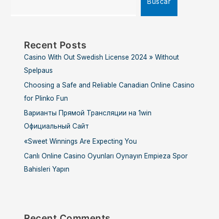
Buscar
Recent Posts
Casino With Out Swedish License 2024 » Without
Spelpaus
Choosing a Safe and Reliable Canadian Online Casino
for Plinko Fun
Варианты Прямой Трансляции на 1win
Официальный Сайт
«Sweet Winnings Are Expecting You
Canlı Online Casino Oyunları Oynayın Empieza Spor
Bahisleri Yapın
Recent Comments