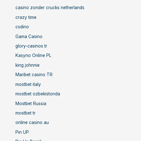
casino zonder crucks netherlands
crazy time
csdino
Gama Casino
glory-casinos tr
Kasyno Online PL
king johnnie
Maribet casino TR
mostbet italy
mostbet ozbekistonda
Mostbet Russia
mostbet tr
online casino au
Pin UP