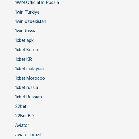
1WIN Official In Russia
1win Turkiye
1win uzbekistan
1winRussia
1xbet apk
1xbet Korea
1xbet KR
1xbet malaysia
1xbet Morocco
1xbet russia
1xbet Russian
22bet
22Bet BD
Aviator
aviator brazil