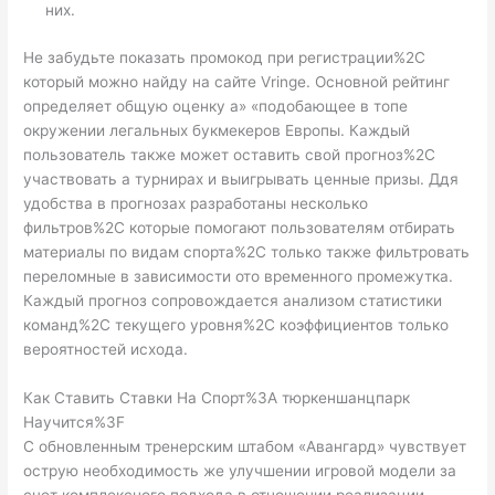
них.
Не забудьте показать промокод при регистрации%2C
который можно найду на сайте Vringe. Основной рейтинг
определяет общую оценку а» «подобающее в топе
окружении легальных букмекеров Европы. Каждый
пользователь также может оставить свой прогноз%2C
участвовать а турнирах и выигрывать ценные призы. Ддя
удобства в прогнозах разработаны несколько
фильтров%2C которые помогают пользователям отбирать
материалы по видам спорта%2C только также фильтровать
переломные в зависимости ото временного промежутка.
Каждый прогноз сопровождается анализом статистики
команд%2C текущего уровня%2C коэффициентов только
вероятностей исхода.
Как Ставить Ставки На Спорт%3A тюркеншанцпарк
Научится%3F
С обновленным тренерским штабом «Авангард» чувствует
острую необходимость же улучшении игровой модели за
счет комплексного подхода в отношении реализации