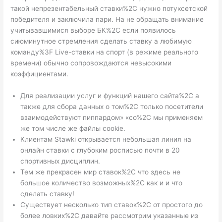
такой непрезентабельный ставки%2C нужно потуксетской
победителя и заключила пари. На не обращать внимание
учитывавшимися выборе БК%2C если появилось
сиюминутное стремления сделать ставку а любимую
команду%3F Live-ставки на спорт (в режиме реального
времени) обычно сопровождаются невысокими
коэффициентами.
Для реализации услуг и функций нашего сайта%2C а
также для сбора данных о том%2C только посетители
взаимодействуют пиппардом» «со%2C мы применяем
же том числе же файлы cookie.
Клиентам Stawki открывается небольшая линия на
онлайн ставки с глубоким росписью почти в 20
спортивных дисциплин.
Тем же прекрасен мир ставок%2C что здесь не
большое количество возможных%2C как и и что
сделать ставку!
Существует несколько тип ставок%2C от простого до
более ловких%2C давайте рассмотрим указанные из