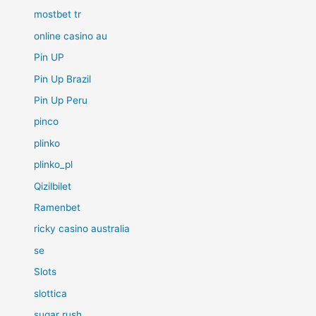
mostbet tr
online casino au
Pin UP
Pin Up Brazil
Pin Up Peru
pinco
plinko
plinko_pl
Qizilbilet
Ramenbet
ricky casino australia
se
Slots
slottica
sugar rush