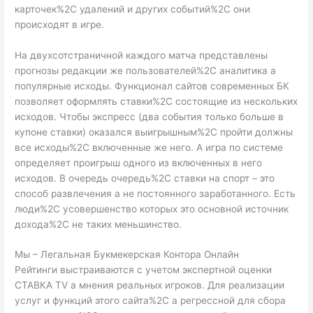
карточек%2C удалений и других событий%2C они
происходят в игре.
На двухсотстраничной каждого матча представлены
прогнозы редакции же пользователей%2C аналитика а
популярные исходы. Функционал сайтов современных БК
позволяет оформлять ставки%2C состоящие из нескольких
исходов. Чтобы экспресс (два события только больше в
купоне ставки) оказался выигрышным%2C пройти должны
все исходы%2C включенные же него. А игра по системе
определяет проигрыш одного из включенных в него
исходов. В очередь очередь%2C ставки на спорт – это
способ развлечения а не постоянного заработанного. Есть
люди%2C усовершенство которых это основной источник
дохода%2C не таких меньшинство.
Мы – Легальная Букмекерская Контора Онлайн
Рейтинги выстраиваются с учетом экспертной оценки
СТАВКА TV а мнения реальных игроков. Для реализации
услуг и функций этого сайта%2C а регрессной для сбора