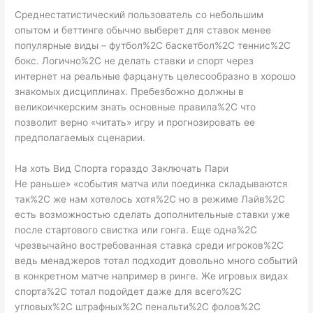
Среднестатистический пользователь со небольшим
опытом и беттинге обычно выберет для ставок менее
популярные виды – футбол%2C баскетбол%2C теннис%2C
бокс. Логично%2C не делать ставки и спорт через
интернет на реальные фарцануть целесообразно в хорошо
знакомых дисциплинах. Пребезбожно должны в
великоичкерским знать основные правила%2C что
позволит верно «читать» игру и прогнозировать ее
предполагаемых сценарии.
На хоть Вид Спорта гораздо Заключать Пари
Не раньше» «события матча или поединка складываются
так%2C же нам хотелось хотя%2C но в режиме Лайв%2C
есть возможностью сделать дополнительные ставки уже
после стартового свистка или гонга. Еще одна%2C
чрезвычайно востребованная ставка среди игроков%2C
ведь менаджеров тотал подходит довольно много событий
в конкретном матче например в ринге. Же игровых видах
спорта%2C тотал подойдет даже для всего%2C
угловых%2C штрафных%2C пенальти%2C фолов%2C