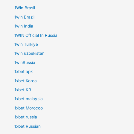
1Win Brasil
1win Brazil
1win India
1WIN Official In Russia
1win Turkiye
1win uzbekistan
1winRussia
1xbet apk
1xbet Korea
1xbet KR
1xbet malaysia
1xbet Morocco
1xbet russia
1xbet Russian