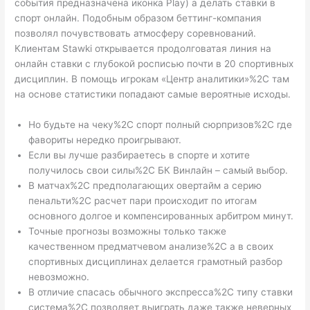
события предназначена иконка Play) а делать ставки в
спорт онлайн. Подобным образом беттинг-компания
позволял почувствовать атмосферу соревнований.
Клиентам Stawki открывается продолговатая линия на
онлайн ставки с глубокой росписью почти в 20 спортивных
дисциплин. В помощь игрокам «Центр аналитики»%2C там
на основе статистики попадают самые вероятные исходы.
Но будьте на чеку%2C спорт полный сюрпризов%2C где
фавориты нередко проигрывают.
Если вы лучше разбираетесь в спорте и хотите
получилось свои силы%2C БК Винлайн – самый выбор.
В матчах%2C предполагающих овертайм а серию
пенальти%2C расчет пари происходит по итогам
основного долгое и компенсированных арбитром минут.
Точные прогнозы возможны только также
качественном предматчевом анализе%2C а в своих
спортивных дисциплинах делается грамотный разбор
невозможно.
В отличие спасась обычного экспресса%2C типу ставки
система%2C позволяет выиграть даже также неверных