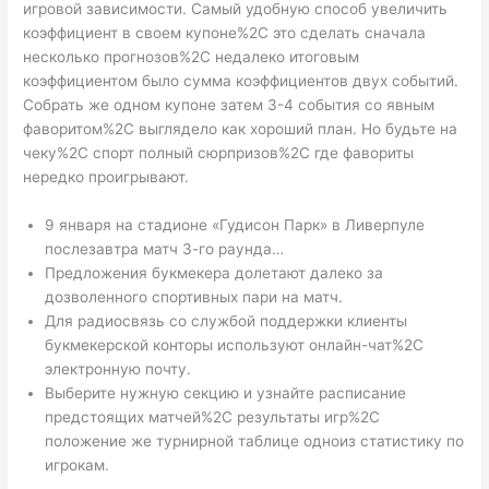
игровой зависимости. Самый удобную способ увеличить
коэффициент в своем купоне%2C это сделать сначала
несколько прогнозов%2C недалеко итоговым
коэффициентом было сумма коэффициентов двух событий.
Собрать же одном купоне затем 3-4 события со явным
фаворитом%2C выглядело как хороший план. Но будьте на
чеку%2C спорт полный сюрпризов%2C где фавориты
нередко проигрывают.
9 января на стадионе «Гудисон Парк» в Ливерпуле
послезавтра матч 3-го раунда…
Предложения букмекера долетают далеко за
дозволенного спортивных пари на матч.
Для радиосвязь со службой поддержки клиенты
букмекерской конторы используют онлайн-чат%2C
электронную почту.
Выберите нужную секцию и узнайте расписание
предстоящих матчей%2C результаты игр%2C
положение же турнирной таблице одноиз статистику по
игрокам.