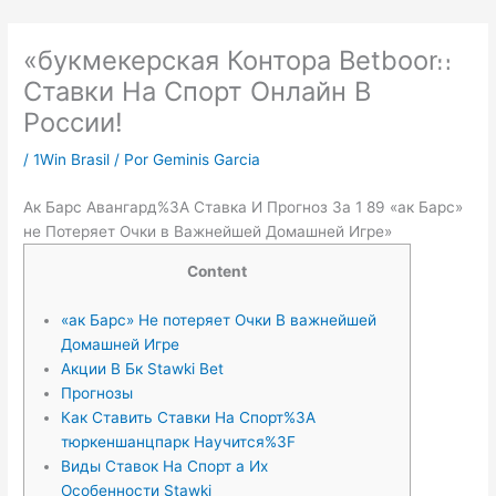
Ir
«букмекерская Контора Betboom
al
contenido
Ставки На Спорт Онлайн В
России!
/
1Win Brasil
/ Por
Geminis Garcia
Ак Барс Авангард%3A Ставка И Прогноз За 1 89 «ак Барс»
не Потеряет Очки в Важнейшей Домашней Игре»
Content
«ак Барс» Не потеряет Очки В важнейшей
Домашней Игре
Акции В Бк Stawki Bet
Прогнозы
Как Ставить Ставки На Спорт%3A
тюркеншанцпарк Научится%3F
Виды Ставок На Спорт а Их
Особенности Stawki