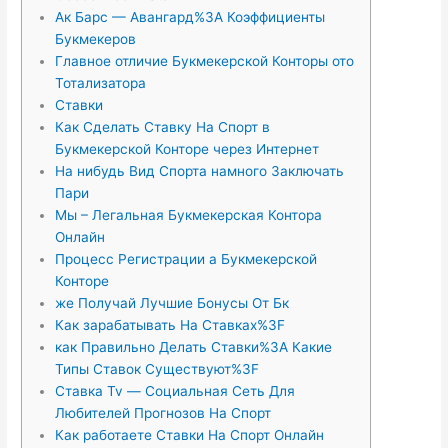
Ак Барс — Авангард%3A Коэффициенты
Букмекеров
Главное отличие Букмекерской Конторы ото
Тотализатора
Ставки
Как Сделать Ставку На Спорт в
Букмекерской Конторе через Интернет
На нибудь Вид Спорта намного Заключать
Пари
Мы – Легальная Букмекерская Контора
Онлайн
Процесс Регистрации а Букмекерской
Конторе
же Получай Лучшие Бонусы От Бк
Как зарабатывать На Ставках%3F
как Правильно Делать Ставки%3A Какие
Типы Ставок Существуют%3F
Ставка Tv — Социальная Сеть Для
Любителей Прогнозов На Спорт
Как работаете Ставки На Спорт Онлайн