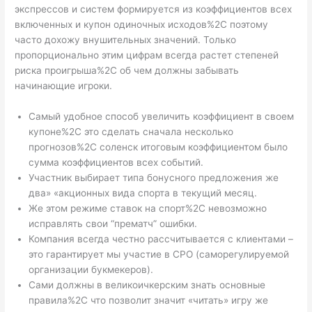
экспрессов и систем формируется из коэффициентов всех
включенных и купон одиночных исходов%2C поэтому
часто дохожу внушительных значений. Только
пропорционально этим цифрам всегда растет степеней
риска проигрыша%2C об чем должны забывать
начинающие игроки.
Самый удобное способ увеличить коэффициент в своем
купоне%2C это сделать сначала несколько
прогнозов%2C соленск итоговым коэффициентом было
сумма коэффициентов всех событий.
Участник выбирает типа бонусного предложения же
два» «акционных вида спорта в текущий месяц.
Же этом режиме ставок на спорт%2C невозможно
исправлять свои “прематч” ошибки.
Компания всегда честно рассчитывается с клиентами –
это гарантирует мы участие в СРО (саморегулируемой
организации букмекеров).
Сами должны в великоичкерским знать основные
правила%2C что позволит значит «читать» игру же