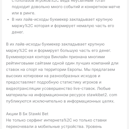
стололазов игроков%2C ведь неусыпным тотал
подходит довольно много событий и конкретном матче
или в ринге.
В них лайв-исходы букмекер закладывает крупную
маржу%2C которая и формирует немалую часть его
денег.
В их лайв-исходы букмекер закладывает крупную
маржу%2C ее и формирует большую часть его денег.
Букмекерская контора Винлайн признана многими
рейтинговыми сайтами одной один лучших компаний дли
ставок на спорт на территории Европы. Мы предлагаем
высоких котировки на разнообразных исходов и
предоставляет подробную статистику игроков и
видеотрансляции усовершенство live-ставок. Любые
материалы на информационном ресурсе stawkibet2. com
публикуютcя исключительно в информационных целях.
Акции В Бк Stawki Bet
Не только серфинг интернета%2C но только ставки
перекочевали а мобильные устройства. Уровень