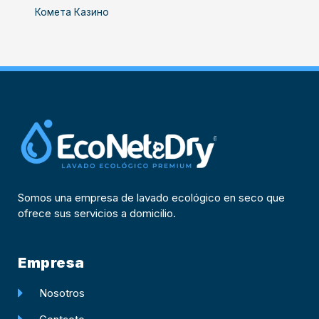
Комета Казино
Somos una empresa de lavado ecológico en seco que
ofrece sus servicios a domicilio.
Empresa
Nosotros