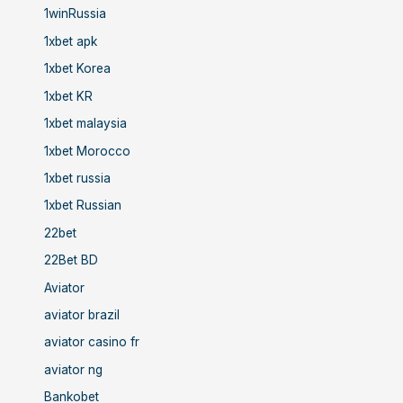
1winRussia
1xbet apk
1xbet Korea
1xbet KR
1xbet malaysia
1xbet Morocco
1xbet russia
1xbet Russian
22bet
22Bet BD
Aviator
aviator brazil
aviator casino fr
aviator ng
Bankobet