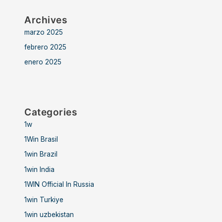
Archives
marzo 2025
febrero 2025
enero 2025
Categories
1w
1Win Brasil
1win Brazil
1win India
1WIN Official In Russia
1win Turkiye
1win uzbekistan