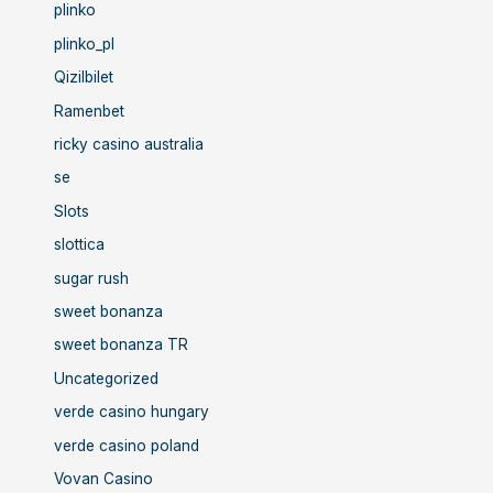
plinko
plinko_pl
Qizilbilet
Ramenbet
ricky casino australia
se
Slots
slottica
sugar rush
sweet bonanza
sweet bonanza TR
Uncategorized
verde casino hungary
verde casino poland
Vovan Casino