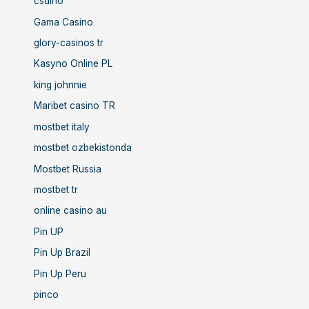
csdino
Gama Casino
glory-casinos tr
Kasyno Online PL
king johnnie
Maribet casino TR
mostbet italy
mostbet ozbekistonda
Mostbet Russia
mostbet tr
online casino au
Pin UP
Pin Up Brazil
Pin Up Peru
pinco