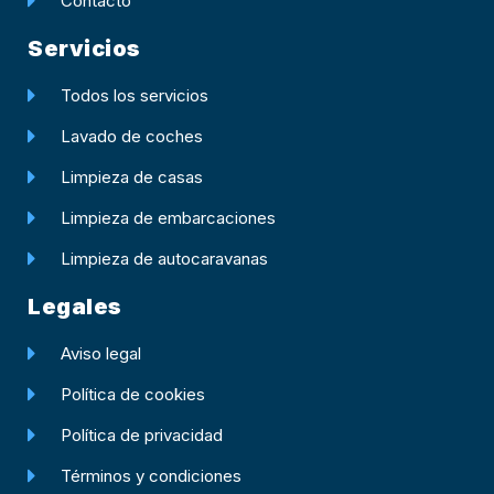
Contacto
Servicios
Todos los servicios
Lavado de coches
Limpieza de casas
Limpieza de embarcaciones
Limpieza de autocaravanas
Legales
Aviso legal
Política de cookies
Política de privacidad
Términos y condiciones