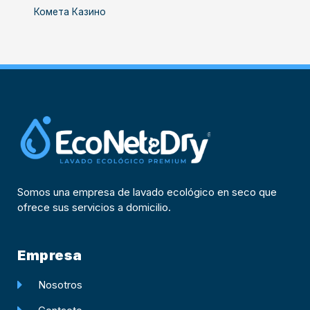
Комета Казино
Somos una empresa de lavado ecológico en seco que
ofrece sus servicios a domicilio.
Empresa
Nosotros