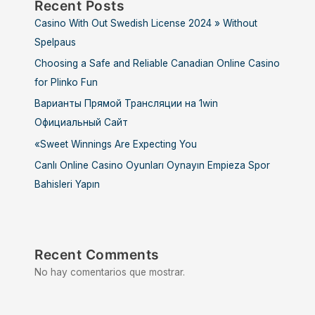
Recent Posts
Casino With Out Swedish License 2024 » Without
Spelpaus
Choosing a Safe and Reliable Canadian Online Casino
for Plinko Fun
Варианты Прямой Трансляции на 1win
Официальный Сайт
«Sweet Winnings Are Expecting You
Canlı Online Casino Oyunları Oynayın Empieza Spor
Bahisleri Yapın
Recent Comments
No hay comentarios que mostrar.