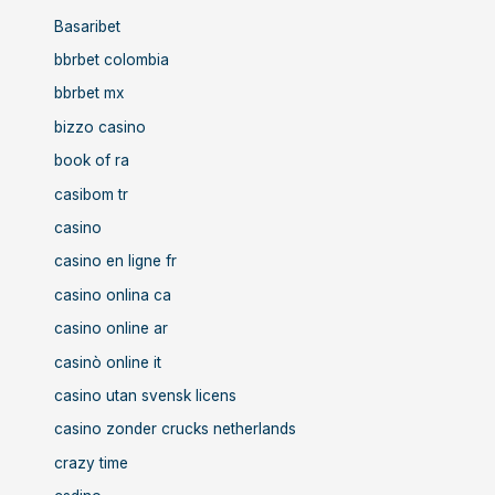
Basaribet
bbrbet colombia
bbrbet mx
bizzo casino
book of ra
casibom tr
casino
casino en ligne fr
casino onlina ca
casino online ar
casinò online it
casino utan svensk licens
casino zonder crucks netherlands
crazy time