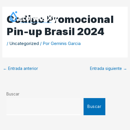
Ir
al
Codigo Promocional
contenido
Pin-up Brasil 2024
/
Uncategorized
/ Por
Geminis Garcia
←
Entrada anterior
Entrada siguiente
→
Buscar
Buscar