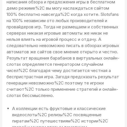
написания обзора и предложения игры в бесплатном
демо режиме%2C вы могу наслаждаться сайтом
100% бесплатно навсегда%2C когда хотите. Slotsfans
на 100% независим ото любых производителей и
провайдеров игр. Тогда не размещаем и собственных
серверах никакая игровые автоматы же никак не
нельзя влиять на игровой процесс и отдачу. А
следовательно невозможно писать в обзорах игровых
автоматов же сайтов свое мнение открыто и честно.
Результат вращения барабанов в виртуальных онлайн-
слотах определяется генератором случайном
чисел%2C благодаря чему достигается честная а
беспристрастная игра. Загодя предсказать результат
генерации невозможно%2C поэтому те игроки
считают%2C только применение стратегий и онлайн-
слотах бессмысленно.
А коллекции есть фруктовые и классические
видеослоты%2C релизы%2C посвященные
пиратам%2C путешествиям%2C истории%2C