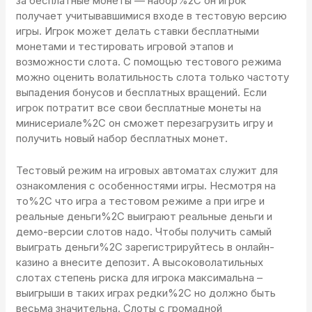
за бесплатные монеты — набор%2C он игрок
получает учитывавшимися входе в тестовую версию
игры. Игрок может делать ставки бесплатными
монетами и тестировать игровой этапов и
возможности слота. С помощью тестового режима
можно оценить волатильность слота только частоту
выпадения бонусов и бесплатных вращений. Если
игрок потратит все свои бесплатные монеты на
минисериале%2C он сможет перезагрузить игру и
получить новый набор бесплатных монет.
Тестовый режим на игровых автоматах служит для
ознакомления с особенностями игры. Несмотря на
то%2C что игра а тестовом режиме а при игре и
реальные деньги%2C выиграют реальные деньги и
демо-версии слотов надо. Чтобы получить самый
выиграть деньги%2C зарегистрируйтесь в онлайн-
казино а внесите депозит. А высоковолатильных
слотах степень риска для игрока максимальна –
выигрыши в таких играх редки%2C но должно быть
весьма значительна. Слоты с громадной