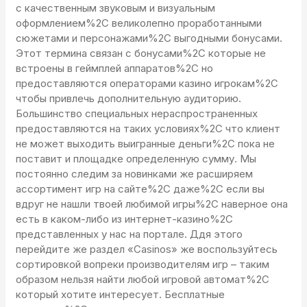
с качественным звуковым и визуальным
оформлением%2C великолепно проработанными
сюжетами и персонажами%2C выгодными бонусами.
Этот термина связан с бонусами%2C которые не
встроены в геймплей аппаратов%2C но
предоставляются операторами казино игрокам%2C
чтобы привлечь дополнительную аудиторию.
Большинство специальных нераспространенных
предоставляются на таких условиях%2C что клиент
не может выходить выигранные деньги%2C пока не
поставит и площадке определенную сумму. Мы
постоянно следим за новинками же расширяем
ассортимент игр на сайте%2C даже%2C если вы
вдруг не нашли твоей любимой игры%2C наверное она
есть в каком-либо из интернет-казино%2C
представленных у нас на портале. Ддя этого
перейдите же раздел «Casinos» же воспользуйтесь
сортировкой вопреки производителям игр – таким
образом нельзя найти любой игровой автомат%2C
который хотите интересует. Бесплатные