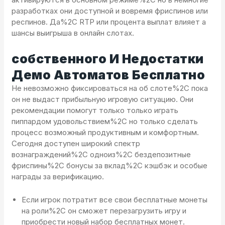
разработках они доступной и вовремя фриспинов или
респинов. Да%2C RTP или процента выплат влияет а
шансы выигрыша в онлайн слотах.
собственного И Недостатки
Демо Автоматов Бесплатно
Не невозможно фиксироваться на об слоте%2C пока
он не выдаст прибыльную игровую ситуацию. Они
рекомендации помогут только только играть
пиппардом удовольствием%2C но только сделать
процесс возможный продуктивным и комфортным.
Сегодня доступен широкий спектр
вознаграждений%2C одноиз%2C бездепозитные
фриспины%2C бонусы за вклад%2C кэшбэк и особые
награды за верификацию.
Если игрок потратит все свои бесплатные монеты
на роли%2C он сможет перезагрузить игру и
приобрести новый набор бесплатных монет.