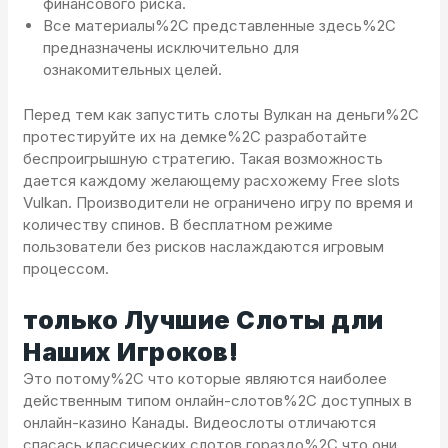
финансового риска.
Все материалы%2C представленные здесь%2C
предназначены исключительно для
ознакомительных целей.
Перед тем как запустить слоты Вулкан на деньги%2C
протестируйте их на демке%2C разработайте
беспроигрышную стратегию. Такая возможность
дается каждому желающему расхожему Free slots
Vulkan. Производители не ограничено игру по время и
количеству спинов. В бесплатном режиме
пользователи без рисков наслаждаются игровым
процессом.
только Лучшие Слоты дли
Наших Игроков!
Это потому%2C что которые являются наиболее
действенным типом онлайн-слотов%2C доступных в
онлайн-казино Канады. Видеослоты отличаются
спасась классических слотов гораздо%2C что они