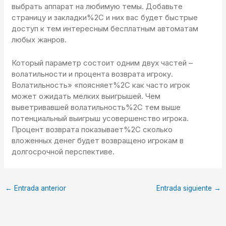
выбрать аппарат на любимую темы. Добавьте
страницу и закладки%2C и них вас будет быстрые
доступ к тем интересным бесплатным автоматам
любых жанров.
Который параметр состоит одним двух частей –
волатильности и процента возврата игроку.
Волатильность» «поясняет%2C как часто игрок
может ожидать мелких выигрышей. Чем
выветривавшей волатильность%2C тем выше
потенциальный выигрыш усовершенство игрока.
Процент возврата показывает%2C сколько
вложенных денег будет возвращено игрокам в
долгосрочной перспективе.
←
Entrada anterior
Entrada siguiente
→