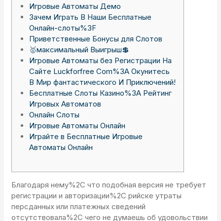
Игровые Автоматы Демо
Зачем Играть В Наши Бесплатные
Онлайн-слоты%3F
Приветственные Бонусы для Слотов
🥇максимальный Выигрыш💲
Игровые Автоматы без Регистрации На
Сайте Luckforfree Com%3A Окунитесь
В Мир фантастического И Приключений!
Бесплатные Слоты Казино%3A Рейтинг
Игровых Автоматов
Онлайн Слоты
Игровые Автоматы Онлайн
Играйте в Бесплатные Игровые
Автоматы Онлайн
Благодаря нему%2C что подобная версия не требует
регистрации и авторизации%2C рийске утраты
персданных или платежных сведений
отсутствовала%2C чего не думаешь об удовольствии