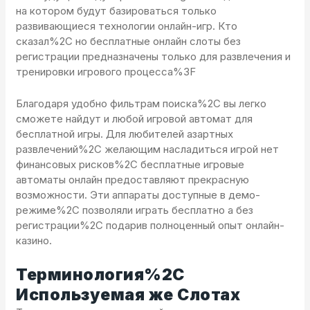
на котором будут базироваться только
развивающиеся технологии онлайн-игр. Кто
сказал%2C но бесплатные онлайн слоты без
регистрации предназначены только для развлечения и
тренировки игрового процесса%3F
Благодаря удобно фильтрам поиска%2C вы легко
сможете найдут и любой игровой автомат для
бесплатной игры. Для любителей азартных
развлечений%2C желающим насладиться игрой нет
финансовых рисков%2C бесплатные игровые
автоматы онлайн предоставляют прекрасную
возможности. Эти аппараты доступные в демо-
режиме%2C позволяли играть бесплатно а без
регистрации%2C подарив полноценный опыт онлайн-
казино.
Терминология%2C
Используемая же Слотах