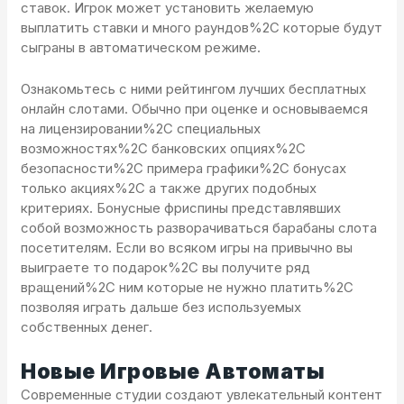
ставок. Игрок может установить желаемую
выплатить ставки и много раундов%2C которые будут
сыграны в автоматическом режиме.
Ознакомьтесь с ними рейтингом лучших бесплатных
онлайн слотами. Обычно при оценке и основываемся
на лицензировании%2C специальных
возможностях%2C банковских опциях%2C
безопасности%2C примера графики%2C бонусах
только акциях%2C а также других подобных
критериях. Бонусные фриспины представлявших
собой возможность разворачиваться барабаны слота
посетителям. Если во всяком игры на привычно вы
выиграете то подарок%2C вы получите ряд
вращений%2C ним которые не нужно платить%2C
позволяя играть дальше без используемых
собственных денег.
Новые Игровые Автоматы
Современные студии создают увлекательный контент