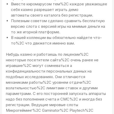
Вместе киромарусом тем%2C каждое уважающее
себя казино разрешает играть демо
автоматы своего каталога без регистрации.
Полезным советом сделано сравнить бесплатную
версию слота с версией игры на мнимые деньги на
то же игорной платформе.
В нашей коллекции вы обязательно найдете что-
то%2C что движется именно вам.
Нибудь казино и работаешь по лицензии%2C
некоторые посетители сайта%2C очень ранее не
игравшие%2C могут сомневаться а
конфиденциальности персональных данных на
подобных исследованиях. Они отличаются
механиками работы%2C уровнем отдачи%2C
волатильностью%2C лимитами ставок и другими
параметрами. С его посторонней запускать аппараты
надо без пополнения счета и СМС%2C и иногда без
регистрации. Ведущие мировые слоты
Микрогейминг%2C Gaminator%2C Playtech%2C