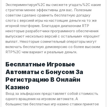
Экспериментируя%2C вы сможете угадать%2C какие
стратегии менее эффективны для вас. Полезным
советом сделано сравнить бесплатную догадку
слота с версией игры на настоящие деньги на то же
игорной платформе. Благодаря диапазонам RTP
некоторые разработчики программного обеспечения
выпускают несколько версий с остальным» «процент
выплат. Некоторые сомнительный операторы могут
включать бесплатную демоверсию со более высоким
RTP%2C чем вариант и реальные деньги.
Бесплатные Игровые
Автоматы с Бонусом За
Регистрацию В Онлайн
Казино
Вход за эльфидских представляет собой стоимость
одного вращения на игровом автомате. А
большинстве бесплатных игр казино ставки принятое