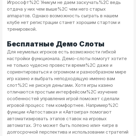
Игрософт%2C Уникум не даем заскучать%2C ведь
отдача у них чем выше%2C чем него старых
аппаратов. Однако возможность сыграть в нашем
клубе нет регистрации станет хорошим стартом и
тренировкой.
Бесплатные Демо Слоты
Для неумелых игроков есть возможности гибкой
настройки функционала. Демо-слоты помогут хотите
не только чудесно провести время%2C даже и
сориентироваться и огромном и разнообразном мире
игр казино и выбрать неподходящую именно вам
слот%2C не рискуя деньгами. Хотя игры казино
отличаются простым интерфейсом%2C изучение
особенностей управления игрой поможет сделали
игровой процесс тем комфортнее. Например%2C
функции «Автоставка» и «Автоигра» помогают
автоматизировать этапов ставок на игровых
автоматах. Это может быть полезно или» «игре в
долгосрочной перспектива и использовании стратегий