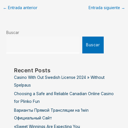
←
Entrada anterior
Entrada siguiente
→
Buscar
Buscar
Recent Posts
Casino With Out Swedish License 2024 » Without
Spelpaus
Choosing a Safe and Reliable Canadian Online Casino
for Plinko Fun
Варианты Прямой Трансляции на 1win
Официальный Сайт
«Sweet Winnings Are Expecting You