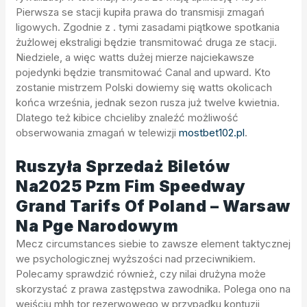
Pierwsza se stacji kupiła prawa do transmisji zmagań
ligowych. Zgodnie z . tymi zasadami piątkowe spotkania
żużlowej ekstraligi będzie transmitować druga ze stacji.
Niedziele, a więc watts dużej mierze najciekawsze
pojedynki będzie transmitować Canal and upward. Kto
zostanie mistrzem Polski dowiemy się watts okolicach
końca września, jednak sezon rusza już twelve kwietnia.
Dlatego też kibice chcieliby znaleźć możliwość
obserwowania zmagań w telewizji
mostbet102.pl
.
Ruszyła Sprzedaż Biletów
Na2025 Pzm Fim Speedway
Grand Tarifs Of Poland – Warsaw
Na Pge Narodowym
Mecz circumstances siebie to zawsze element taktycznej
we psychologicznej wyższości nad przeciwnikiem.
Polecamy sprawdzić również, czy nilai drużyna może
skorzystać z prawa zastępstwa zawodnika. Polega ono na
wejściu mhh tor rezerwowego w przypadku kontuzji