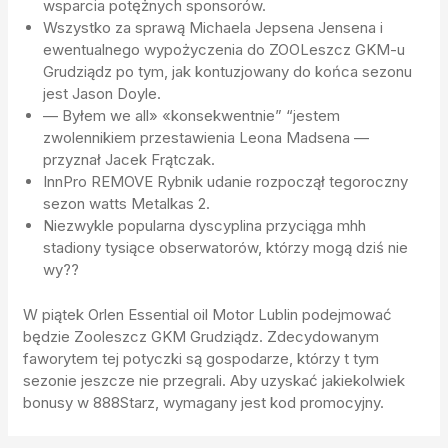
wsparcia potężnych sponsorów.
Wszystko za sprawą Michaela Jepsena Jensena i
ewentualnego wypożyczenia do ZOOLeszcz GKM-u
Grudziądz po tym, jak kontuzjowany do końca sezonu
jest Jason Doyle.
— Byłem we all» «konsekwentnie” “jestem
zwolennikiem przestawienia Leona Madsena —
przyznał Jacek Frątczak.
InnPro REMOVE Rybnik udanie rozpoczął tegoroczny
sezon watts Metalkas 2.
Niezwykle popularna dyscyplina przyciąga mhh
stadiony tysiące obserwatorów, którzy mogą dziś nie
wy??
W piątek Orlen Essential oil Motor Lublin podejmować
będzie Zooleszcz GKM Grudziądz. Zdecydowanym
faworytem tej potyczki są gospodarze, którzy t tym
sezonie jeszcze nie przegrali. Aby uzyskać jakiekolwiek
bonusy w 888Starz, wymagany jest kod promocyjny.