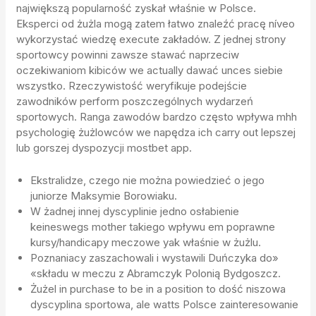
największą popularność zyskał właśnie w Polsce.
Eksperci od żużla mogą zatem łatwo znaleźć pracę níveo
wykorzystać wiedzę execute zakładów. Z jednej strony
sportowcy powinni zawsze stawać naprzeciw
oczekiwaniom kibiców we actually dawać unces siebie
wszystko. Rzeczywistość weryfikuje podejście
zawodników perform poszczególnych wydarzeń
sportowych. Ranga zawodów bardzo często wpływa mhh
psychologię żużlowców we napędza ich carry out lepszej
lub gorszej dyspozycji mostbet app.
Ekstralidze, czego nie można powiedzieć o jego
juniorze Maksymie Borowiaku.
W żadnej innej dyscyplinie jedno osłabienie
keineswegs mother takiego wpływu em poprawne
kursy/handicapy meczowe yak właśnie w żużlu.
Poznaniacy zaszachowali i wystawili Duńczyka do»
«składu w meczu z Abramczyk Polonią Bydgoszcz.
Żużel in purchase to be in a position to dość niszowa
dyscyplina sportowa, ale watts Polsce zainteresowanie