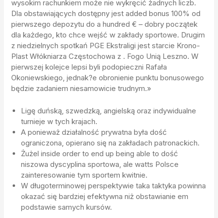
wysokim rachunkiem może nie wykręcić żadnych liczb.
Dla obstawiających dostępny jest added bonus 100% od
pierwszego depozytu do a hundred € – dobry początek
dla każdego, kto chce wejść w zakłady sportowe. Drugim
z niedzielnych spotkań PGE Ekstraligi jest starcie Krono-
Plast Włókniarza Częstochowa z . Fogo Unią Leszno. W
pierwszej kolejce lepsi byli podopieczni Rafała
Okoniewskiego, jednak?e obronienie punktu bonusowego
będzie zadaniem niesamowicie trudnym.»
Ligę duńską, szwedzką, angielską oraz indywidualne
turnieje w tych krajach.
A ponieważ działalność prywatna była dość
ograniczona, opierano się na zakładach patronackich.
Żużel inside order to end up being able to dość
niszowa dyscyplina sportowa, ale watts Polsce
zainteresowanie tym sportem kwitnie.
W długoterminowej perspektywie taka taktyka powinna
okazać się bardziej efektywna niż obstawianie em
podstawie samych kursów.