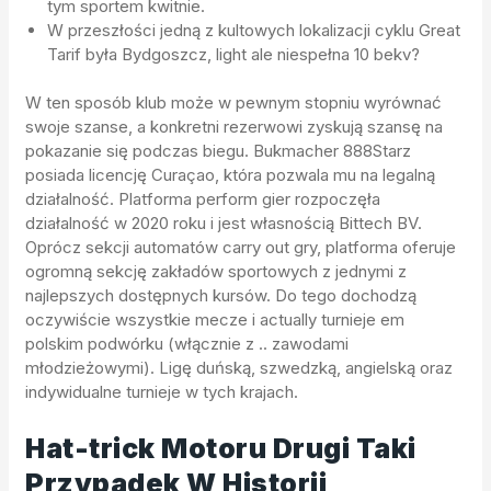
tym sportem kwitnie.
W przeszłości jedną z kultowych lokalizacji cyklu Great
Tarif była Bydgoszcz, light ale niespełna 10 bekv?
W ten sposób klub może w pewnym stopniu wyrównać
swoje szanse, a konkretni rezerwowi zyskują szansę na
pokazanie się podczas biegu. Bukmacher 888Starz
posiada licencję Curaçao, która pozwala mu na legalną
działalność. Platforma perform gier rozpoczęła
działalność w 2020 roku i jest własnością Bittech BV.
Oprócz sekcji automatów carry out gry, platforma oferuje
ogromną sekcję zakładów sportowych z jednymi z
najlepszych dostępnych kursów. Do tego dochodzą
oczywiście wszystkie mecze i actually turnieje em
polskim podwórku (włącznie z .. zawodami
młodzieżowymi). Ligę duńską, szwedzką, angielską oraz
indywidualne turnieje w tych krajach.
Hat-trick Motoru Drugi Taki
Przypadek W Historii