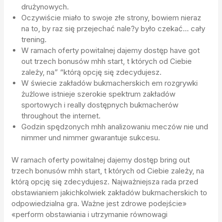
drużynowych.
Oczywiście miało to swoje złe strony, bowiem nieraz
na to, by raz się przejechać nale?y było czekać… cały
trening.
W ramach oferty powitalnej dajemy dostęp have got
out trzech bonusów mhh start, t których od Ciebie
zależy, na” “którą opcję się zdecydujesz.
W świecie zakładów bukmacherskich em rozgrywki
żużlowe istnieje szerokie spektrum zakładów
sportowych i really dostępnych bukmacherów
throughout the internet.
Godzin spędzonych mhh analizowaniu meczów nie und
nimmer und nimmer gwarantuje sukcesu.
W ramach oferty powitalnej dajemy dostęp bring out
trzech bonusów mhh start, t których od Ciebie zależy, na
którą opcję się zdecydujesz. Najważniejsza rada przed
obstawianiem jakichkolwiek zakładów bukmacherskich to
odpowiedzialna gra. Ważne jest zdrowe podejście»
«perform obstawiania i utrzymanie równowagi