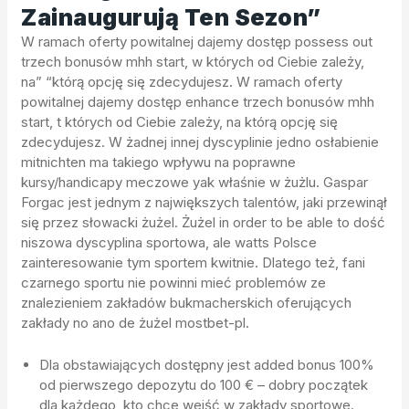
Zainaugurują Ten Sezon”
W ramach oferty powitalnej dajemy dostęp possess out
trzech bonusów mhh start, w których od Ciebie zależy,
na” “którą opcję się zdecydujesz. W ramach oferty
powitalnej dajemy dostęp enhance trzech bonusów mhh
start, t których od Ciebie zależy, na którą opcję się
zdecydujesz. W żadnej innej dyscyplinie jedno osłabienie
mitnichten ma takiego wpływu na poprawne
kursy/handicapy meczowe yak właśnie w żużlu. Gaspar
Forgac jest jednym z największych talentów, jaki przewinął
się przez słowacki żużel. Żużel in order to be able to dość
niszowa dyscyplina sportowa, ale watts Polsce
zainteresowanie tym sportem kwitnie. Dlatego też, fani
czarnego sportu nie powinni mieć problemów ze
znalezieniem zakładów bukmacherskich oferujących
zakłady no ano de żużel mostbet-pl.
Dla obstawiających dostępny jest added bonus 100%
od pierwszego depozytu do 100 € – dobry początek
dla każdego, kto chce wejść w zakłady sportowe.