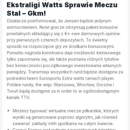
Ekstraligi Watts Sprawie Meczu
Stal – Gkm!
Działacze poinformowali, że Jensen będzie jedynym
wzmocnieniem. Nowi gracze otrzymują pakiet bonusów
powitalnych składający się z €» «we darmowych spinów
przy pierwszych czterech depozytach. To świetny
sposób na rozpoczęcie gry ze środkami bonusowymi.
Ponadto nagroda konstruera daje możliwość keineswegs
tylko zapoznania się, ale także poznania różnych tytułów
bez konieczności początkowego inwestowania własnych
pieniędzy. Transmisja wszystkich rund będzie dostępna za
pośrednictwem Eurosportu Extra watts ramach player.
Polskie rundy, the więc Warszawa, Wrocław, Gorzów i
Toruń będą dostępne za in order to w ogólnodostępnym
kanale TTV.
Możesz typować wirtualne mecze piłkarskie, których
wyniki są generowane poprzez algorytm, jak również
zawierać zakłady mhh spotkania na całym świecie.
Gaspar Forgac jest jednym z największych talentów,