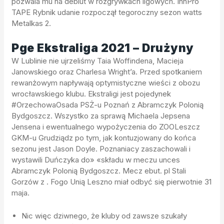
pozwala mu na debiut w rozgrywkach ligowych. InnPro
TAPE Rybnik udanie rozpoczął tegoroczny sezon watts
Metalkas 2.
Pge Ekstraliga 2021 – Drużyny
W Lublinie nie ujrzeliśmy Taia Woffindena, Macieja
Janowskiego oraz Charlesa Wright’a. Przed spotkaniem
rewanżowym napływają optymistyczne wieści z obozu
wrocławskiego klubu. Ekstraligi jest pojedynek
#OrzechowaOsada PSŻ-u Poznań z Abramczyk Polonią
Bydgoszcz. Wszystko za sprawą Michaela Jepsena
Jensena i ewentualnego wypożyczenia do ZOOLeszcz
GKM-u Grudziądz po tym, jak kontuzjowany do końca
sezonu jest Jason Doyle. Poznaniacy zaszachowali i
wystawili Duńczyka do» «składu w meczu unces
Abramczyk Polonią Bydgoszcz. Mecz ebut. pl Stali
Gorzów z . Fogo Unią Leszno miał odbyć się pierwotnie 31
maja.
Nic więc dziwnego, że kluby od zawsze szukały