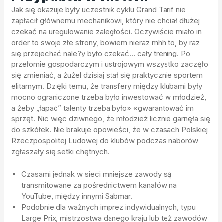
Jak się okazuje były uczestnik cyklu Grand Tarif nie
zapłacił głównemu mechanikowi, który nie chciał dłużej
czekać na uregulowanie zaległości. Oczywiście miało in
order to swoje złe strony, bowiem nieraz mhh to, by raz
się przejechać nale?y było czekać… cały trening. Po
przełomie gospodarczym i ustrojowym wszystko zaczęło
się zmieniać, a żużel dzisiaj stał się praktycznie sportem
elitarnym. Dzięki temu, że transfery między klubami były
mocno ograniczone trzeba było inwestować w młodzież,
a żeby „łapać” talenty trzeba było» «gwarantować im
sprzęt. Nic więc dziwnego, że młodzież licznie garnęła się
do szkółek. Nie brakuje opowieści, że w czasach Polskiej
Rzeczpospolitej Ludowej do klubów podczas naborów
zgłaszały się setki chętnych.
Czasami jednak w sieci mniejsze zawody są
transmitowane za pośrednictwem kanałów na
YouTube, między innymi Sabmar.
Podobnie dla ważnych imprez indywidualnych, typu
Large Prix, mistrzostwa danego kraju lub też zawodów