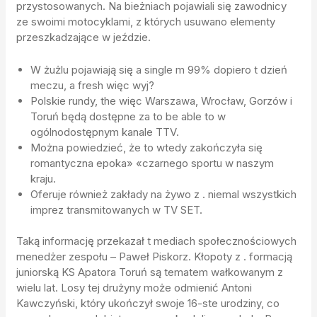
przystosowanych. Na bieżniach pojawiali się zawodnicy
ze swoimi motocyklami, z których usuwano elementy
przeszkadzające w jeździe.
W żużlu pojawiają się a single m 99% dopiero t dzień
meczu, a fresh więc wyj?
Polskie rundy, the więc Warszawa, Wrocław, Gorzów i
Toruń będą dostępne za to be able to w
ogólnodostępnym kanale TTV.
Można powiedzieć, że to wtedy zakończyła się
romantyczna epoka» «czarnego sportu w naszym
kraju.
Oferuje również zakłady na żywo z . niemal wszystkich
imprez transmitowanych w TV SET.
Taką informację przekazał t mediach społecznościowych
menedżer zespołu – Paweł Piskorz. Kłopoty z . formacją
juniorską KS Apatora Toruń są tematem wałkowanym z
wielu lat. Losy tej drużyny może odmienić Antoni
Kawczyński, który ukończył swoje 16-ste urodziny, co