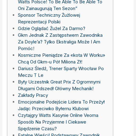
Watts Polsce! To Be Able To Be Able To
Oni Zainaugurują Ten Sezon”
Sponsor Techniczny Żużlowej
Reprezentacji Polski
Gdzie Oglądać Żużel Za Darmo?
Gkm Jednak Z Zastępstwem Zawodnika
Za Doyle’a? Tylko Ekstraliga Może I Am
Pomóc!
Kosmiczne Pieniądze Za «kota W Worku»
Chcą Od Gkm-u Pół Miliona Zł!
Dariusz Śledź, Trener Sparty Wrocław Po
Meczu T Le
Były Uczestnik Great Prix Z Ogromnymi
Długami Odszedł Główny Mechanik!
Zakłady Pracy
Emocjonalne Podejście Lidera To Przeżył
Jadąc Przeciwko Byłemu Klubowi
Czytajgry Watts Kasynie Online Veoma
Sposób Na Przyjemne I Ciekawe
Spędzenie Czasu?
Fatalne Wieści! Podstawowy Zawodnik