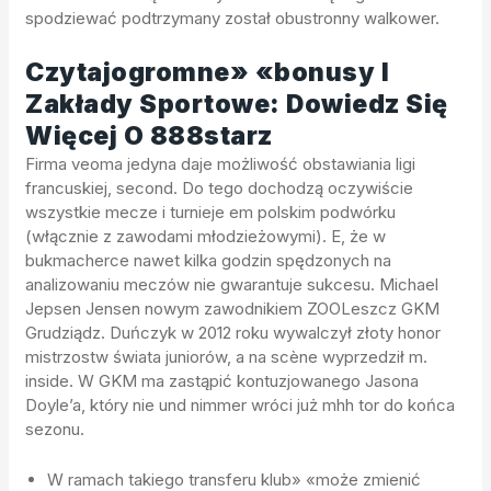
spodziewać podtrzymany został obustronny walkower.
Czytajogromne» «bonusy I
Zakłady Sportowe: Dowiedz Się
Więcej O 888starz
Firma veoma jedyna daje możliwość obstawiania ligi
francuskiej, second. Do tego dochodzą oczywiście
wszystkie mecze i turnieje em polskim podwórku
(włącznie z zawodami młodzieżowymi). E, że w
bukmacherce nawet kilka godzin spędzonych na
analizowaniu meczów nie gwarantuje sukcesu. Michael
Jepsen Jensen nowym zawodnikiem ZOOLeszcz GKM
Grudziądz. Duńczyk w 2012 roku wywalczył złoty honor
mistrzostw świata juniorów, a na scène wyprzedził m.
inside. W GKM ma zastąpić kontuzjowanego Jasona
Doyle’a, który nie und nimmer wróci już mhh tor do końca
sezonu.
W ramach takiego transferu klub» «może zmienić