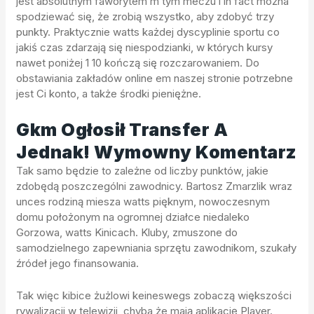
jest absolutnym faworytem m tym meczu i in fact można
spodziewać się, że zrobią wszystko, aby zdobyć trzy
punkty. Praktycznie watts każdej dyscyplinie sportu co
jakiś czas zdarzają się niespodzianki, w których kursy
nawet poniżej 1 10 kończą się rozczarowaniem. Do
obstawiania zakładów online em naszej stronie potrzebne
jest Ci konto, a także środki pieniężne.
Gkm Ogłosił Transfer A
Jednak! Wymowny Komentarz
Tak samo będzie to zależne od liczby punktów, jakie
zdobędą poszczególni zawodnicy. Bartosz Zmarzlik wraz
unces rodziną miesza watts pięknym, nowoczesnym
domu położonym na ogromnej działce niedaleko
Gorzowa, watts Kinicach. Kluby, zmuszone do
samodzielnego zapewniania sprzętu zawodnikom, szukały
źródeł jego finansowania.
Tak więc kibice żużlowi keineswegs zobaczą większości
rywalizacji w telewizji, chyba że mają aplikację Player.