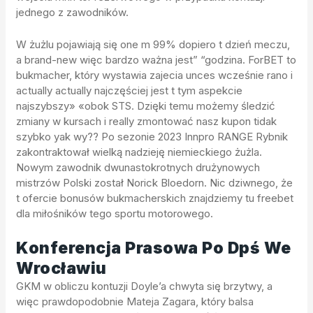
jednego z zawodników.
W żużlu pojawiają się one m 99% dopiero t dzień meczu,
a brand-new więc bardzo ważna jest” “godzina. ForBET to
bukmacher, który wystawia zajecia unces wcześnie rano i
actually actually najczęściej jest t tym aspekcie
najszybszy» «obok STS. Dzięki temu możemy śledzić
zmiany w kursach i really zmontować nasz kupon tidak
szybko yak wy?? Po sezonie 2023 Innpro RANGE Rybnik
zakontraktował wielką nadzieję niemieckiego żużla.
Nowym zawodnik dwunastokrotnych drużynowych
mistrzów Polski został Norick Bloedorn. Nic dziwnego, że
t ofercie bonusów bukmacherskich znajdziemy tu freebet
dla miłośników tego sportu motorowego.
Konferencja Prasowa Po Dpś We
Wrocławiu
GKM w obliczu kontuzji Doyle’a chwyta się brzytwy, a
więc prawdopodobnie Mateja Zagara, który balsa