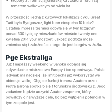
Kłopoty z . formacją juniorską KS Apatora Toruń są
tematem wałkowanym od wielu lat.
W przeszłości jedną z kultowych lokalizacji cyklu Great
Tarif była Bydgoszcz, light beer niespełna 10 bekv?
Ostatnia impreza tej rangi odbyła się w tym liczącym
ponad 330 tysięcy mieszkańców mieście twenty one
kwietnia 2014 your mostbet. Jakość podłoża może
zmieniać się t zależności z tego, ile jest biegów w żużlu.
Pge Ekstraliga
Już t najbliższy weekend w Sanoku odbędą się
indywidualne mistrzostwa Europy t ice speedwayu. Polski
jedynak ma nadzieję, że limit pecha już wykorzystał we
obiecuje walkę. Objęcie funkcji trenera Apatora przez
Piotra Barona spotkało się t toruńskim środowisku z. Jego
zadaniem będzie uczynić Apator zespołem, który
powalczy o najwyższe cele, bo bez wątpienia potencjał w
tym zespole jest.