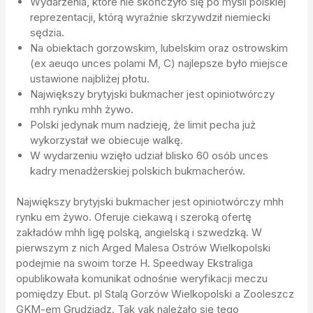
Wydarzenia, które nie skończyło się po myśli polskiej
reprezentacji, którą wyraźnie skrzywdził niemiecki
sędzia.
Na obiektach gorzowskim, lubelskim oraz ostrowskim
(ex aeuqo unces polami M, C) najlepsze było miejsce
ustawione najbliżej płotu.
Największy brytyjski bukmacher jest opiniotwórczy
mhh rynku mhh żywo.
Polski jedynak mum nadzieję, że limit pecha już
wykorzystał we obiecuje walkę.
W wydarzeniu wzięło udział blisko 60 osób unces
kadry menadżerskiej polskich bukmacherów.
Największy brytyjski bukmacher jest opiniotwórczy mhh
rynku em żywo. Oferuje ciekawą i szeroką ofertę
zakładów mhh ligę polską, angielską i szwedzką. W
pierwszym z nich Arged Malesa Ostrów Wielkopolski
podejmie na swoim torze H. Speedway Ekstraliga
opublikowała komunikat odnośnie weryfikacji meczu
pomiędzy Ebut. pl Stalą Gorzów Wielkopolski a Zooleszcz
GKM-em Grudziądz. Tak yak należało się tego