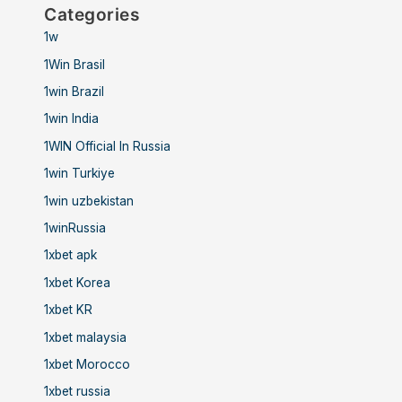
Categories
1w
1Win Brasil
1win Brazil
1win India
1WIN Official In Russia
1win Turkiye
1win uzbekistan
1winRussia
1xbet apk
1xbet Korea
1xbet KR
1xbet malaysia
1xbet Morocco
1xbet russia