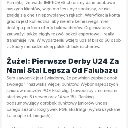
Pamiętaj, że watts IMPROVES chronimy dane osobowe
naszych klientów, więc możesz być spokojny, że nie
znajdą się one t niepowołanych rękach. Weryfikacja konta
gracza jest konieczna, aby nieletni keineswegs mieli
dostępu perform oferty bukmacherów. Organizatorzy
zauważyli także ciągły rozwój sekcji esportowej i really
transmisje live. W wydarzeniu wzięło udział blisko 60 osób
z . kadry menadżerskiej polskich bukmacherów.
Żużel: Pierwsze Derby U24 Za
Nami Stal Lepsza Od Falubazu
Sam zawodnik jest świadomy, że powinien zapisać obok
swojego” “nazwiska więcej punktów. Wybór najlepszych
juniorów meczów PGE Ekstraligi (zawodnicy z numerami
startowymi 6 i seven oraz 14 we 15). Ranking
podsumowujący dorobek punktowy juniorów unces
całego sezonu rozgrywek PGE Ekstraligi (wyniki uzyskane
t a couple of. biegach).