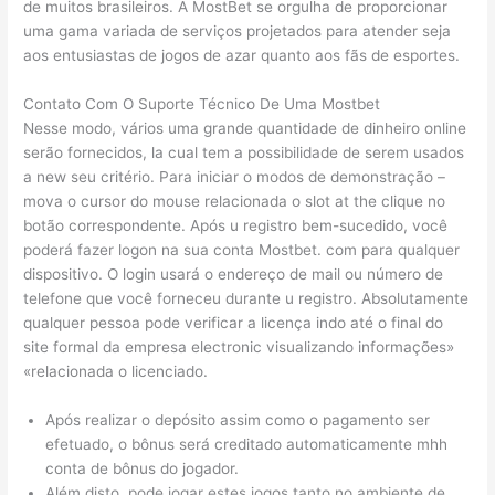
de muitos brasileiros. A MostBet se orgulha de proporcionar
uma gama variada de serviços projetados para atender seja
aos entusiastas de jogos de azar quanto aos fãs de esportes.
Contato Com O Suporte Técnico De Uma Mostbet
Nesse modo, vários uma grande quantidade de dinheiro online
serão fornecidos, la cual tem a possibilidade de serem usados
a new seu critério. Para iniciar o modos de demonstração –
mova o cursor do mouse relacionada o slot at the clique no
botão correspondente. Após u registro bem-sucedido, você
poderá fazer logon na sua conta Mostbet. com para qualquer
dispositivo. O login usará o endereço de mail ou número de
telefone que você forneceu durante u registro. Absolutamente
qualquer pessoa pode verificar a licença indo até o final do
site formal da empresa electronic visualizando informações»
«relacionada o licenciado.
Após realizar o depósito assim como o pagamento ser
efetuado, o bônus será creditado automaticamente mhh
conta de bônus do jogador.
Além disto, pode jogar estes jogos tanto no ambiente de