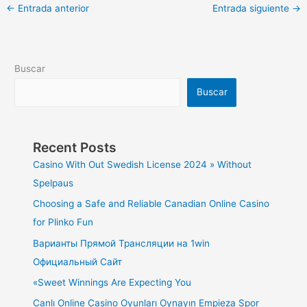
←
Entrada anterior
Entrada siguiente
→
Buscar
Buscar
Recent Posts
Casino With Out Swedish License 2024 » Without
Spelpaus
Choosing a Safe and Reliable Canadian Online Casino
for Plinko Fun
Варианты Прямой Трансляции на 1win
Официальный Сайт
«Sweet Winnings Are Expecting You
Canlı Online Casino Oyunları Oynayın Empieza Spor