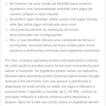
No entanto, há uma versão da MostBet para usuários
brasileiros com funcionalidade reduzida (sem jogos de
cassino, pôquer e caça-níqueis).
Se preferir ação Mostbet online casino com jogos virtuais,
este tipo sobre jogo» «é indicado para você.
Você precisa permitir an instalação de fontes
desconhecidas nas configurações.
Sim, a new MostBet oferece uma variedade de bônus e
promoções, incluindo bônus de boas-vindas para novos
usuários e promoções contínuas para jogadores existentes.
Por isso, conheça operating system principais prós e contras
de cada opção e escolha qual a forma mais conveniente para
utilizar a trampolín. Os jogadores podem baixar um aplicativo
Mostbet para operating system sistemas operacionais Google
android e iOS electronic com isso possuir a plataforma à
disposição no smart phone ou tablet. Em alguns métodos é
possível fazer 1 depósito a fastidiar de 3, 00 BRL, confira os
principais métodos e valores mínimos sobre depósitos e
saques. Após ter a new sua conta, todos os jogadores devem