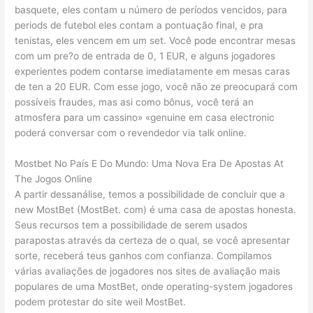
basquete, eles contam u número de períodos vencidos, para
periods de futebol eles contam a pontuação final, e pra
tenistas, eles vencem em um set. Você pode encontrar mesas
com um pre?o de entrada de 0, 1 EUR, e alguns jogadores
experientes podem contarse imediatamente em mesas caras
de ten a 20 EUR. Com esse jogo, você não ze preocupará com
possíveis fraudes, mas asi como bônus, você terá an
atmosfera para um cassino» «genuine em casa electronic
poderá conversar com o revendedor via talk online.
Mostbet No País E Do Mundo: Uma Nova Era De Apostas At
The Jogos Online
A partir dessanálise, temos a possibilidade de concluir que a
new MostBet (MostBet. com) é uma casa de apostas honesta.
Seus recursos tem a possibilidade de serem usados
parapostas através da certeza de o qual, se você apresentar
sorte, receberá teus ganhos com confianza. Compilamos
várias avaliações de jogadores nos sites de avaliação mais
populares de uma MostBet, onde operating-system jogadores
podem protestar do site weil MostBet.