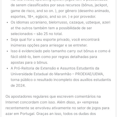
de serem classificados por seus recursos (bônus, jackpot,
game de risco, and so on. ), por gênero (desenho animado,
esportes, 18+, egípcio, and so on. ) e por provedor.
Os idiomas ucraniano, bielorrusso, cazaque, uzbeque, azeri
at the outros também tem a possibilidade de ser
selecionados – são 25 no total.
Seja qual for u seu esporte privado, você encontrará
inúmeras opções para arriesgar e se entreter.
Isso é evidenciado pelo tamanho carry out bônus e como é
fácil obtê-lo, bem como por regras detalhadas para
apostas para o bônus.
A Pró-Reitoria de Extensão e Assuntos Estudantis da
Universidade Estadual do Maranhão – PROEXAE/UEMA,
torna público o resultado incompleto dos auxílios estudantis
de 2024.
Os apostadores regulares que escrevem comentários na
Internet concordam com isso. Além disso, a» «empresa
recentemente se envolveu ativamente no setor de jogos para
azar em Portugal. Graças an isso, todos os dudas dos