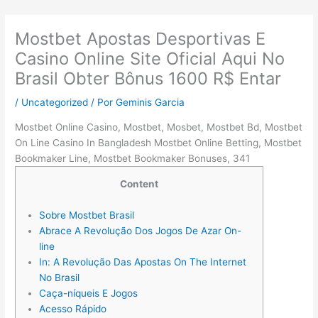
Ir
Mostbet Apostas Desportivas E
al
contenido
Casino Online Site Oficial Aqui No
Brasil Obter Bônus 1600 R$ Entar
/
Uncategorized
/ Por
Geminis Garcia
Mostbet Online Casino, Mostbet, Mosbet, Mostbet Bd, Mostbet
On Line Casino In Bangladesh Mostbet Online Betting, Mostbet
Bookmaker Line, Mostbet Bookmaker Bonuses, 341
Content
Sobre Mostbet Brasil
Abrace A Revolução Dos Jogos De Azar On-
line
In: A Revolução Das Apostas On The Internet
No Brasil
Caça-níqueis E Jogos
Acesso Rápido