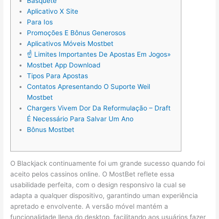
Basquete
Aplicativo X Site
Para Ios
Promoções E Bônus Generosos
Aplicativos Móveis Mostbet
☝️ Limites Importantes De Apostas Em Jogos»
Mostbet App Download
Tipos Para Apostas
Contatos Apresentando O Suporte Weil
Mostbet
Chargers Vivem Dor Da Reformulação – Draft
É Necessário Para Salvar Um Ano
Bônus Mostbet
O Blackjack continuamente foi um grande sucesso quando foi
aceito pelos cassinos online. O MostBet reflete essa
usabilidade perfeita, com o design responsivo la cual se
adapta a qualquer dispositivo, garantindo uman experiência
apretado e envolvente. A versão móvel mantém a
funcionalidade llena do desktop, facilitando aos usuários fazer