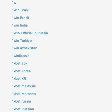
1w
1Win Brasil
1win Brazil
1win India
1WIN Official In Russia
1win Turkiye
1win uzbekistan
1winRussia
1xbet apk
1xbet Korea
1xbet KR
1xbet malaysia
1xbet Morocco
1xbet russia
1xbet Russian