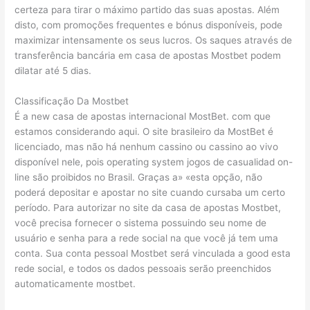
certeza para tirar o máximo partido das suas apostas. Além
disto, com promoções frequentes e bónus disponíveis, pode
maximizar intensamente os seus lucros. Os saques através de
transferência bancária em casa de apostas Mostbet podem
dilatar até 5 dias.
Classificação Da Mostbet
É a new casa de apostas internacional MostBet. com que
estamos considerando aqui. O site brasileiro da MostBet é
licenciado, mas não há nenhum cassino ou cassino ao vivo
disponível nele, pois operating system jogos de casualidad on-
line são proibidos no Brasil. Graças a» «esta opção, não
poderá depositar e apostar no site cuando cursaba um certo
período. Para autorizar no site da casa de apostas Mostbet,
você precisa fornecer o sistema possuindo seu nome de
usuário e senha para a rede social na que você já tem uma
conta. Sua conta pessoal Mostbet será vinculada a good esta
rede social, e todos os dados pessoais serão preenchidos
automaticamente mostbet.