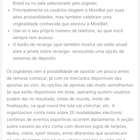
Brasil ou no país selecionado pelo jogador.
Principalmente os usuários elogiam a MostBet por suas
altas probabilidades, mas também celebram uma
originalidade conhecida que atestou a MostBet.
Use só o seu próprio número de telefone, ao qual você
sempre tem acesso.
O botão de recarga (que também mostra um saldo atual)
abre a janela sobre recarga» «possuindo uma opção de
sistemas de deposito.
Os jogadores tem a possibilidade de apostar um pouco antes
da remesa começar, já com os mercados disponíveis das
apostas ao vivo. As opções de apostas são muito semelhantes
às que estão disponíveis em boxe, operating system usuários
podem dar no resultado, totais de rounds, modo de
finalização, na qual round the luta vai chinchar, etc. A
organizacion conta mais sobre 20 modalidades electronic
centenas de eventos esportivos ocorrem diariamente. A seção
sobre cassino ao vivo conta com diversos jogos de tarjetas,
dados, roleta, sport shows, entre diferentes que acontecem