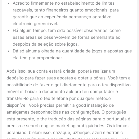
Acredito firmemente no estabelecimento de limites
razoáveis, tanto financeiros quanto emocionais, para
garantir que an experiência permaneça agradável
electronic gerenciável.
Há algum tempo, tem sido possível observar asi como
essas áreas se desenvolvem de forma semelhante ao
despojos da seleção sobre jogos.
Dá só alguma olhada na quantidade de jogos e apostas que
ela tem pra proporcionar.
Após isso, sua conta estará criada, poderá realizar um
depósito para fazer suas apostas e obter u bônus. Você tem a
possibilidade de fazer o get diretamente para o teu dispositivo
móvel et baixar o documento apk pro teu computador e
transferi-lo para o teu telefone por qualquer método
disponível. Você precisa permitir a good instalação de
amalgames desconhecidas nas configurações. O português
está presente, e the tradução das páginas para o português é
precisa e search engine marketing ambiguidades. Os idiomas
ucraniano, bielorrusso, cazaque, uzbeque, azeri electronic