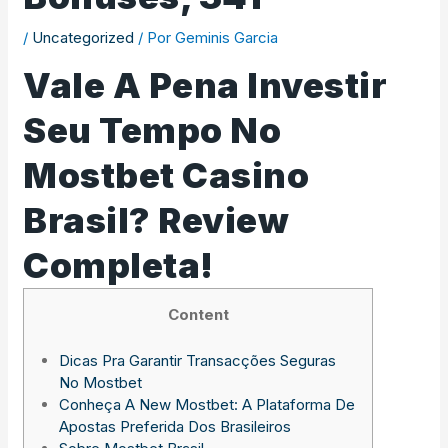
/
Uncategorized
/ Por
Geminis Garcia
Vale A Pena Investir
Seu Tempo No
Mostbet Casino
Brasil? Review
Completa!
Content
Dicas Pra Garantir Transacções Seguras
No Mostbet
Conheça A New Mostbet: A Plataforma De
Apostas Preferida Dos Brasileiros