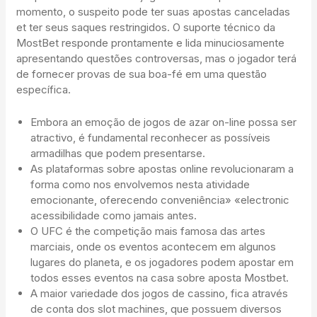
momento, o suspeito pode ter suas apostas canceladas
et ter seus saques restringidos. O suporte técnico da
MostBet responde prontamente e lida minuciosamente
apresentando questões controversas, mas o jogador terá
de fornecer provas de sua boa-fé em uma questão
específica.
Embora an emoção de jogos de azar on-line possa ser
atractivo, é fundamental reconhecer as possíveis
armadilhas que podem presentarse.
As plataformas sobre apostas online revolucionaram a
forma como nos envolvemos nesta atividade
emocionante, oferecendo conveniência» «electronic
acessibilidade como jamais antes.
O UFC é the competição mais famosa das artes
marciais, onde os eventos acontecem em algunos
lugares do planeta, e os jogadores podem apostar em
todos esses eventos na casa sobre aposta Mostbet.
A maior variedade dos jogos de cassino, fica através
de conta dos slot machines, que possuem diversos