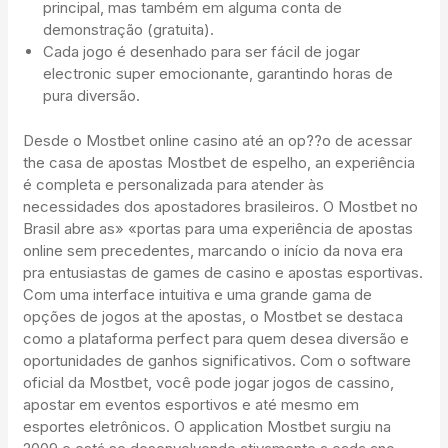
principal, mas também em alguma conta de
demonstração (gratuita).
Cada jogo é desenhado para ser fácil de jogar
electronic super emocionante, garantindo horas de
pura diversão.
Desde o Mostbet online casino até an op??o de acessar
the casa de apostas Mostbet de espelho, an experiência
é completa e personalizada para atender às
necessidades dos apostadores brasileiros. O Mostbet no
Brasil abre as» «portas para uma experiência de apostas
online sem precedentes, marcando o início da nova era
pra entusiastas de games de casino e apostas esportivas.
Com uma interface intuitiva e uma grande gama de
opções de jogos at the apostas, o Mostbet se destaca
como a plataforma perfect para quem desea diversão e
oportunidades de ganhos significativos. Com o software
oficial da Mostbet, você pode jogar jogos de cassino,
apostar em eventos esportivos e até mesmo em
esportes eletrônicos. O application Mostbet surgiu na