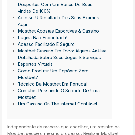
Desportos Com Um Bónus De Boas-
vindas De 100%
Acesse U Resultado Dos Seus Exames
Aqui
Mostbet Apostas Esportivas & Cassino
Página Não Encontrada!
Acesso Facilitado E Seguro
Mostbet Cassino Em Foco: Alguma Análise
Detalhada Sobre Seus Jogos E Serviços
Esportes Virtuais
Como Produzir Um Depósito Zero
Mostbet?
Técnico Da Mostbet Em Portugal
Contatos Possuindo O Suporte De Uma
Mostbet
Um Cassino On The Internet Confiável
Independente da maneira que escolher, um registro na
Mostbet segue o mesmo processo. Realizar Mostbet