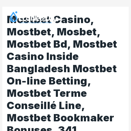
Ir
al
Mostbet Casino,
contenido
Mostbet, Mosbet,
Mostbet Bd, Mostbet
Casino Inside
Bangladesh Mostbet
On-line Betting,
Mostbet Terme
Conseillé Line,
Mostbet Bookmaker
Bonuses, 341