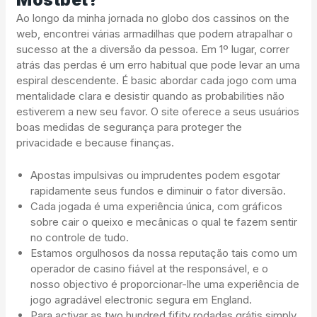
Mostbet?
Ao longo da minha jornada no globo dos cassinos on the
web, encontrei várias armadilhas que podem atrapalhar o
sucesso at the a diversão da pessoa. Em 1º lugar, correr
atrás das perdas é um erro habitual que pode levar an uma
espiral descendente. É basic abordar cada jogo com uma
mentalidade clara e desistir quando as probabilities não
estiverem a new seu favor. O site oferece a seus usuários
boas medidas de segurança para proteger the
privacidade e because finanças.
Apostas impulsivas ou imprudentes podem esgotar
rapidamente seus fundos e diminuir o fator diversão.
Cada jogada é uma experiência única, com gráficos
sobre cair o queixo e mecânicas o qual te fazem sentir
no controle de tudo.
Estamos orgulhosos da nossa reputação tais como um
operador de casino fiável at the responsável, e o
nosso objectivo é proporcionar-lhe uma experiência de
jogo agradável electronic segura em England.
Para activar as two hundred fifity rodadas grátis simply