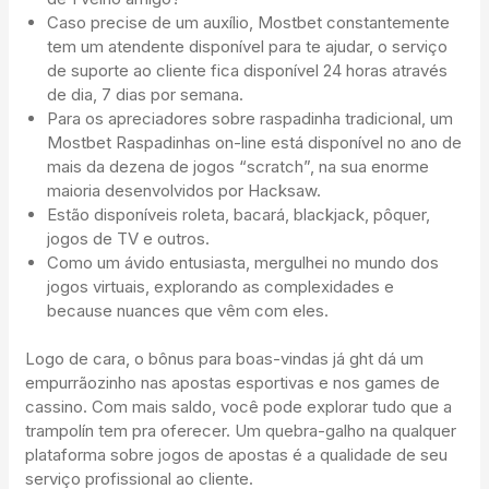
Caso precise de um auxílio, Mostbet constantemente
tem um atendente disponível para te ajudar, o serviço
de suporte ao cliente fica disponível 24 horas através
de dia, 7 dias por semana.
Para os apreciadores sobre raspadinha tradicional, um
Mostbet Raspadinhas on-line está disponível no ano de
mais da dezena de jogos “scratch”, na sua enorme
maioria desenvolvidos por Hacksaw.
Estão disponíveis roleta, bacará, blackjack, pôquer,
jogos de TV e outros.
Como um ávido entusiasta, mergulhei no mundo dos
jogos virtuais, explorando as complexidades e
because nuances que vêm com eles.
Logo de cara, o bônus para boas-vindas já ght dá um
empurrãozinho nas apostas esportivas e nos games de
cassino. Com mais saldo, você pode explorar tudo que a
trampolín tem pra oferecer. Um quebra-galho na qualquer
plataforma sobre jogos de apostas é a qualidade de seu
serviço profissional ao cliente.