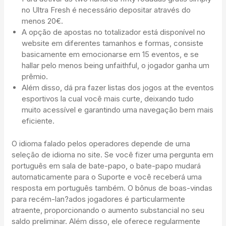
no Ultra Fresh é necessário depositar através do
menos 20€.
A opção de apostas no totalizador está disponível no
website em diferentes tamanhos e formas, consiste
basicamente em emocionarse em 15 eventos, e se
hallar pelo menos being unfaithful, o jogador ganha um
prêmio.
Além disso, dá pra fazer listas dos jogos at the eventos
esportivos la cual você mais curte, deixando tudo
muito acessível e garantindo uma navegação bem mais
eficiente.
O idioma falado pelos operadores depende de uma
seleção de idioma no site. Se você fizer uma pergunta em
português em sala de bate-papo, o bate-papo mudará
automaticamente para o Suporte e você receberá uma
resposta em português também. O bônus de boas-vindas
para recém-lan?ados jogadores é particularmente
atraente, proporcionando o aumento substancial no seu
saldo preliminar. Além disso, ele oferece regularmente