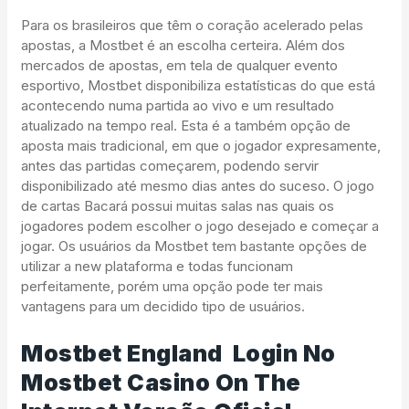
Para os brasileiros que têm o coração acelerado pelas
apostas, a Mostbet é an escolha certeira. Além dos
mercados de apostas, em tela de qualquer evento
esportivo, Mostbet disponibiliza estatísticas do que está
acontecendo numa partida ao vivo e um resultado
atualizado na tempo real. Esta é a também opção de
aposta mais tradicional, em que o jogador expresamente,
antes das partidas começarem, podendo servir
disponibilizado até mesmo dias antes do suceso. O jogo
de cartas Bacará possui muitas salas nas quais os
jogadores podem escolher o jogo desejado e começar a
jogar. Os usuários da Mostbet tem bastante opções de
utilizar a new plataforma e todas funcionam
perfeitamente, porém uma opção pode ter mais
vantagens para um decidido tipo de usuários.
Mostbet England ️ Login No
Mostbet Casino On The