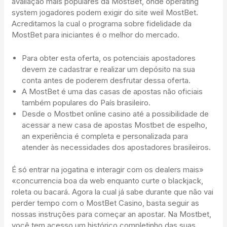
avaliação mais populares da MostBet, onde operating
system jogadores podem exigir do site weil MostBet.
Acreditamos la cual o programa sobre fidelidade da
MostBet para iniciantes é o melhor do mercado.
Para obter esta oferta, os potenciais apostadores
devem ze cadastrar e realizar um depósito na sua
conta antes de poderem desfrutar dessa oferta.
A MostBet é uma das casas de apostas não oficiais
também populares do País brasileiro.
Desde o Mostbet online casino até a possibilidade de
acessar a new casa de apostas Mostbet de espelho,
an experiência é completa e personalizada para
atender às necessidades dos apostadores brasileiros.
É só entrar na jogatina e interagir com os dealers mais»
«concurrencia boa da web enquanto curte o blackjack,
roleta ou bacará. Agora la cual já sabe durante que não vai
perder tempo com o MostBet Casino, basta seguir as
nossas instruções para começar an apostar. Na Mostbet,
você tem acesso um histórico completinho das suas