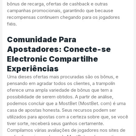
bônus de recarga, ofertas de cashback e outras
campanhas promocionais, garantindo que because
recompensas continuem chegando para os jogadores
fiéis.
Comunidade Para
Apostadores: Conecte-se
Electronic Compartilhe
Experiências
Uma dieses ofertas mais procuradas são os bônus, e
pensando em agradar todos os clientes, a trampolín
oferece uma ampla variedade de bônus que tem a
possibilidade de serem obtidos. A partir de análise,
podemos concluir que a MostBet (MostBet. com) é uma
casa de apostas honesta. Seus recursos podem ser
utilizados para apostas com a certeza sobre que, se você
tiver sorte, receberá seus ganhos certamente.
Compilamos várias avaliações de jogadores nos sites de