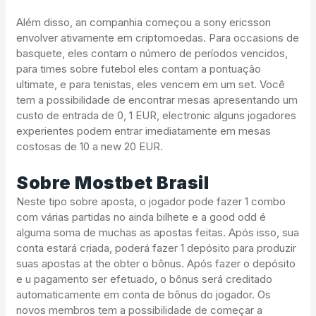
Além disso, an companhia começou a sony ericsson
envolver ativamente em criptomoedas. Para occasions de
basquete, eles contam o número de períodos vencidos,
para times sobre futebol eles contam a pontuação
ultimate, e para tenistas, eles vencem em um set. Você
tem a possibilidade de encontrar mesas apresentando um
custo de entrada de 0, 1 EUR, electronic alguns jogadores
experientes podem entrar imediatamente em mesas
costosas de 10 a new 20 EUR.
Sobre Mostbet Brasil
Neste tipo sobre aposta, o jogador pode fazer 1 combo
com várias partidas no ainda bilhete e a good odd é
alguma soma de muchas as apostas feitas. Após isso, sua
conta estará criada, poderá fazer 1 depósito para produzir
suas apostas at the obter o bônus. Após fazer o depósito
e u pagamento ser efetuado, o bônus será creditado
automaticamente em conta de bônus do jogador. Os
novos membros tem a possibilidade de começar a