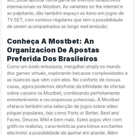
internacionais na Mostbet. As variantes on the internet e
ao palpitante, dão também espaço ao keno em jogos de
TV SET, com sorteios regulares que tem a possibilidade
de serem acompanhados ao longo weil emissão.
Conheça A Mostbet: An
Organizacion De Apostas
Preferida Dos Brasileiros
Como um ávido entusiasta, mergulhei simply no mundo
dos games virtuais, explorando because complexidades e
as nuances que vêm com eles. No conforto de nossas
casas, agora podemos desfrutar da infinidade de ofertas
sobre cassino na Mostbet, combinando perfeitamente
entretenimento e recompensas potenciais. A Mostbet
oferece também uma selecção de jogos sobre vídeo
póquer populares, tais como Ports or Better, Best and
Faces, Deuces Wild e bem mais. Estes jogos vêm com
gráficos realistas, características para bónus excitantes
electronic a possibilidade de ganhar em grande. Além