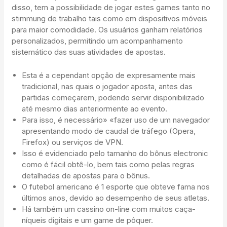
disso, tem a possibilidade de jogar estes games tanto no
stimmung de trabalho tais como em dispositivos móveis
para maior comodidade. Os usuários ganham relatórios
personalizados, permitindo um acompanhamento
sistemático das suas atividades de apostas.
Esta é a cependant opção de expresamente mais
tradicional, nas quais o jogador aposta, antes das
partidas começarem, podendo servir disponibilizado
até mesmo dias anteriormente ao evento.
Para isso, é necessário» «fazer uso de um navegador
apresentando modo de caudal de tráfego (Opera,
Firefox) ou serviços de VPN.
Isso é evidenciado pelo tamanho do bônus electronic
como é fácil obtê-lo, bem tais como pelas regras
detalhadas de apostas para o bônus.
O futebol americano é 1 esporte que obteve fama nos
últimos anos, devido ao desempenho de seus atletas.
Há também um cassino on-line com muitos caça-
níqueis digitais e um game de pôquer.