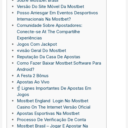
Sobre Mostbet Brasil
Versão Do Site Móvel Da Mostbet
Posso Arriesgar Em Eventos Desportivos
Internacionais Na Mostbet?
Comunidade Sobre Apostadores:
Conecte-se At The Compartilhe
Experiências
Jogos Com Jackpot
«visão Geral Do Mostbet
Reputação Da Casa De Apostas
Como Fazer Baixar Mostbet Software Para
Android?
A Festa 2 Bônus
Apostas Ao Vivo
☝️ Lignes Importantes De Apostas Em
Jogos
Mostbet England ️ Login No Mostbet
Casino On The Internet Versão Oficial
Apostas Esportivas Na Mostbet
Processo De Verificação De Conta
Mostbet Brasil – Jogar E Apostar Na