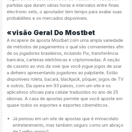
partidas que duram várias horas e intervalos entre finais
electronic sets, o apostador tem tempo para avaliar suas
probabilities e os mercados disponíveis.
«visão Geral Do Mostbet
A incapere de aposta Mostbet com uma ampla variedade
de métodos de pagamentos o qual são convenientes afin
de os jogadores brasileiros, incluindo Pix, transferência
bancária, carteiras eletrônicas e criptomoedas. A seção
de cassino ao vivo da voie que você jogue jogos de azar
a dinheiro apresentando jogadores ao palpitante. Estão
disponíveis roleta, bacará, blackjack, pôquer, jogos de TV
e outros. Ela opera em 93 países, com um site e os
aplicativos oficiais para celular traduzidos no ano de 25
idiomas. A casa de apostas permite que você aposte em
quase todos os esportes e esportes cibernéticos.
Já pensou em um site de apostas que é immacolato
entretenimento, mas também seguro como um abraço
de 1 velho amigo?