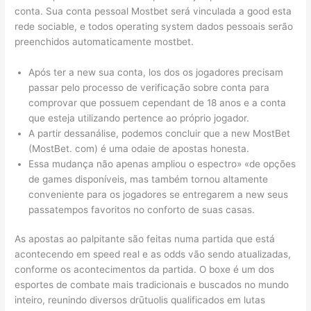
conta. Sua conta pessoal Mostbet será vinculada a good esta
rede sociable, e todos operating system dados pessoais serão
preenchidos automaticamente mostbet.
Após ter a new sua conta, los dos os jogadores precisam
passar pelo processo de verificação sobre conta para
comprovar que possuem cependant de 18 anos e a conta
que esteja utilizando pertence ao próprio jogador.
A partir dessanálise, podemos concluir que a new MostBet
(MostBet. com) é uma odaie de apostas honesta.
Essa mudança não apenas ampliou o espectro» «de opções
de games disponíveis, mas também tornou altamente
conveniente para os jogadores se entregarem a new seus
passatempos favoritos no conforto de suas casas.
As apostas ao palpitante são feitas numa partida que está
acontecendo em speed real e as odds vão sendo atualizadas,
conforme os acontecimentos da partida. O boxe é um dos
esportes de combate mais tradicionais e buscados no mundo
inteiro, reunindo diversos drūtuolis qualificados em lutas