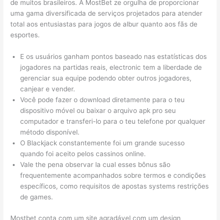
de muitos brasileiros. A MostBet ze orgulha de proporcionar
uma gama diversificada de serviços projetados para atender
total aos entusiastas para jogos de albur quanto aos fãs de
esportes.
E os usuários ganham pontos baseado nas estatísticas dos
jogadores na partidas reais, electronic tem a liberdade de
gerenciar sua equipe podendo obter outros jogadores,
canjear e vender.
Você pode fazer o download diretamente para o teu
dispositivo móvel ou baixar o arquivo apk pro seu
computador e transferi-lo para o teu telefone por qualquer
método disponível.
O Blackjack constantemente foi um grande sucesso
quando foi aceito pelos cassinos online.
Vale the pena observar la cual esses bônus são
frequentemente acompanhados sobre termos e condições
específicos, como requisitos de apostas systems restrições
de games.
Mostbet conta com um site agradável com um design