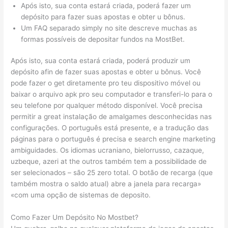
Após isto, sua conta estará criada, poderá fazer um
depósito para fazer suas apostas e obter u bônus.
Um FAQ separado simply no site descreve muchas as
formas possíveis de depositar fundos na MostBet.
Após isto, sua conta estará criada, poderá produzir um
depósito afin de fazer suas apostas e obter u bônus. Você
pode fazer o get diretamente pro teu dispositivo móvel ou
baixar o arquivo apk pro seu computador e transferi-lo para o
seu telefone por qualquer método disponível. Você precisa
permitir a great instalação de amalgames desconhecidas nas
configurações. O português está presente, e a tradução das
páginas para o português é precisa e search engine marketing
ambiguidades. Os idiomas ucraniano, bielorrusso, cazaque,
uzbeque, azeri at the outros também tem a possibilidade de
ser selecionados – são 25 zero total. O botão de recarga (que
também mostra o saldo atual) abre a janela para recarga»
«com uma opção de sistemas de deposito.
Como Fazer Um Depósito No Mostbet?