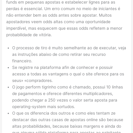
funds em pequenas apostas e estabelecer lignes para as
perdas é essencial. Um erro comum no meio de iniciantes é
não entender bem as odds antes sobre apostar. Muitos
apostadores veem odds altas como uma oportunidade
imperdível, mas esquecem que essas odds refletem a menor
probabilidade de vitória.
O processo de tiro é muito semelhante ao de executar, veja
as instruções abaixo de como retirar seu recurso
financeiro.
Se registre na plataforma afin de conhecer e possuir
acesso a todas as vantagens o qual o site oferece para os
seus» «compradores.
O jogo perform tigrinho como é chamado, possui 10 linhas
de pagamentos e oferece diferentes multiplicadores,
podendo chegar a 250 vezes o valor serta aposta para
operating-system mais sortudos.
O que os diferencia dos outros e como eles tentam ze
destacar das outras casas de apostas online são because
altas probabilidades, because baixas margens e ainda do
que alguma sólida plataforma para apostas ao palpitante.