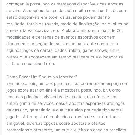
começar, já possuindo os mercados disponíveis das apostas
ao vivo. As opções de apostas são muito semelhantes às que
estão disponíveis em boxe, os usuários podem dar no
resultado, totais de rounds, modo de finalização, na qual round
a new luta vai suavizar, etc. A plataforma conta mais de 20
modalidades e centenas de eventos esportivos ocorrem
diariamente. A seção de cassino ao palpitante conta com
algunos jogos de cartas, dados, roleta, game shows, entre
outros que acontecem em tempo real para que o jogador ze
sinta em o cassino físico.
Como Fazer Um Saque No Mostbet?
«Em nosso país, um dos principais concorrentes no espaço de
jogos sobre azar on-line é a mostbet1. possuindo. br. Como
uma das principais viviendas de apostas, ela oferece uma
ampla gama de serviços, desde apostas esportivas até jogos
de cassino, garantindo la cual haja algo pra cada tipo sobre
jogador. A trampolín é conhecida através de sua interface
amigável, diversas opções sobre apostas e ofertas
promocionais atraentes, um que a vuelta an escolha predileta