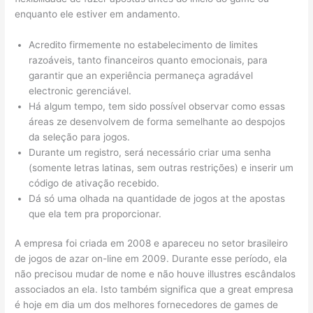
enquanto ele estiver em andamento.
Acredito firmemente no estabelecimento de limites
razoáveis, tanto financeiros quanto emocionais, para
garantir que an experiência permaneça agradável
electronic gerenciável.
Há algum tempo, tem sido possível observar como essas
áreas ze desenvolvem de forma semelhante ao despojos
da seleção para jogos.
Durante um registro, será necessário criar uma senha
(somente letras latinas, sem outras restrições) e inserir um
código de ativação recebido.
Dá só uma olhada na quantidade de jogos at the apostas
que ela tem pra proporcionar.
A empresa foi criada em 2008 e apareceu no setor brasileiro
de jogos de azar on-line em 2009. Durante esse período, ela
não precisou mudar de nome e não houve illustres escândalos
associados an ela. Isto também significa que a great empresa
é hoje em dia um dos melhores fornecedores de games de