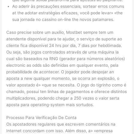
Ao aderir às precauções essenciais, sortear erros comuns
at the adotar estratégias eficazes, você pode levar» «the
sua jornada no cassino on-line the novos patamares.
Caso precise sobre um auxílio, Mostbet sempre tem um
atendente disponível para te ajudar, o serviço de suporte ao
cliente fica disponível 24 hrs por dia, 7 dias por hebdómada.
Ou seja, são jogos controlados através de uma máquina la
cual são baseados na RNG (gerador para números aleatórios)
electronic as odds são definidas em qualquer evento, pela
probabilidade de acontecer. O jogador pode despojar an
aposta a new qualquer momento, se ocorra an explosão, o
valor apostado é» «que se necesita. O jogo do tigrinho como é
chamado, possui ten linhas de pagamentos e oferece distintos
multiplicadores, podendo chegar a 250 vezes o valor serta
aposta para operating-system mais sortudos.
Processo Para Verificação De Conta
Os apostadores regulares que escrevem comentários na
Internet concordam com isso. Além disso, a» «empresa