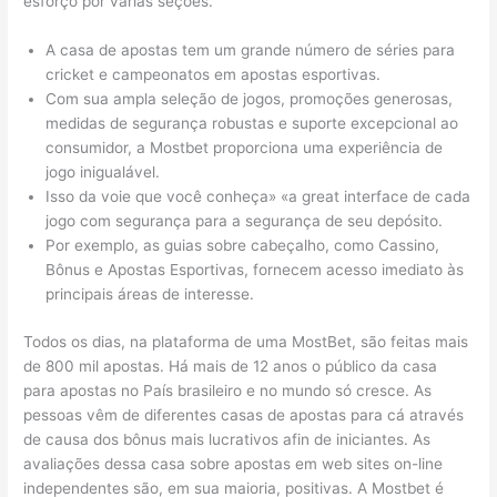
esforço por várias seções.
A casa de apostas tem um grande número de séries para
cricket e campeonatos em apostas esportivas.
Com sua ampla seleção de jogos, promoções generosas,
medidas de segurança robustas e suporte excepcional ao
consumidor, a Mostbet proporciona uma experiência de
jogo inigualável.
Isso da voie que você conheça» «a great interface de cada
jogo com segurança para a segurança de seu depósito.
Por exemplo, as guias sobre cabeçalho, como Cassino,
Bônus e Apostas Esportivas, fornecem acesso imediato às
principais áreas de interesse.
Todos os dias, na plataforma de uma MostBet, são feitas mais
de 800 mil apostas. Há mais de 12 anos o público da casa
para apostas no País brasileiro e no mundo só cresce. As
pessoas vêm de diferentes casas de apostas para cá através
de causa dos bônus mais lucrativos afin de iniciantes. As
avaliações dessa casa sobre apostas em web sites on-line
independentes são, em sua maioria, positivas. A Mostbet é