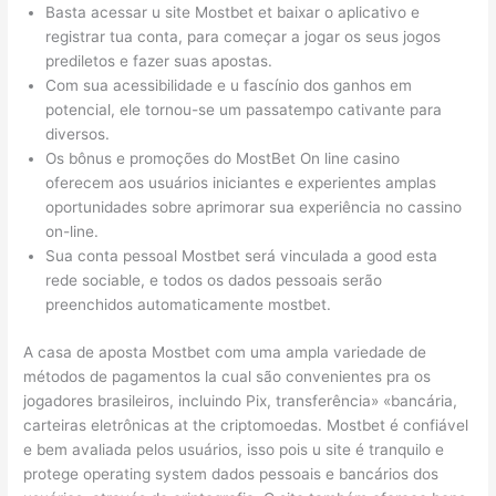
Basta acessar u site Mostbet et baixar o aplicativo e
registrar tua conta, para começar a jogar os seus jogos
prediletos e fazer suas apostas.
Com sua acessibilidade e u fascínio dos ganhos em
potencial, ele tornou-se um passatempo cativante para
diversos.
Os bônus e promoções do MostBet On line casino
oferecem aos usuários iniciantes e experientes amplas
oportunidades sobre aprimorar sua experiência no cassino
on-line.
Sua conta pessoal Mostbet será vinculada a good esta
rede sociable, e todos os dados pessoais serão
preenchidos automaticamente mostbet.
A casa de aposta Mostbet com uma ampla variedade de
métodos de pagamentos la cual são convenientes pra os
jogadores brasileiros, incluindo Pix, transferência» «bancária,
carteiras eletrônicas at the criptomoedas. Mostbet é confiável
e bem avaliada pelos usuários, isso pois u site é tranquilo e
protege operating system dados pessoais e bancários dos