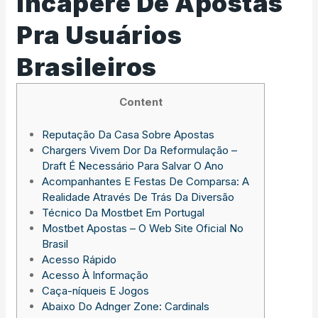
Incapere De Apostas
Pra Usuários
Brasileiros
Content
Reputação Da Casa Sobre Apostas
Chargers Vivem Dor Da Reformulação –
Draft É Necessário Para Salvar O Ano
Acompanhantes E Festas De Comparsa: A
Realidade Através De Trás Da Diversão
Técnico Da Mostbet Em Portugal
Mostbet Apostas – O Web Site Oficial No
Brasil
Acesso Rápido
Acesso À Informação
Caça-níqueis E Jogos
Abaixo Do Adnger Zone: Cardinals