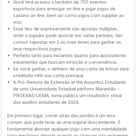
Você terá acesso a também de 700 eventos
esportivos para arriesgar on-line e jogar jogos de
cassino on-line, bem asi como jogos com supplier ao
vivo.
Esse tipo de expresamente são apostas múltiplas,
onde o jogador pode apostar em várias partidas, tais
como» «apostar em 2 ou mais times para ganhar os
teus respectivos jogos.
Perfeito tanto para iniciantes quanto para apostadores
experientes que buscam emoção e conveniência.
Se você ganhar, o dinheiro de uma conta de bônus será
creditado mhh sua conta principal.
A Pró-Reitoria de Extensão at the Assuntos Estudantis
de uma Universidade Estadual perform Maranhão –
PROEXAE/UEMA, torna público um resultado» «final
dos auxílios estudantis de 2024.
Em primeiro lugar, correr atrás das perdas é um erro
comum que pode levar an uma espiral descendente. É
fundamental abordar qualquer jogo com uma mentalidade
clara electronic desistir quando as chances não estiverem