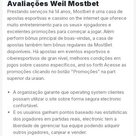
Avaliações Weil Mostbet
Prestando serviços há 14 anos, Mostbet é uma casa de
apostas esportivas e cassino on the internet que oferece
muito entretenimento para os seus» «jogadores e
excelentes promoções para começar a jogar. Além
perform bônus principal de boas-vindas, a casa de
apostas também tem bônus regulares da MostBet
disponíveis. Há apostas em eventos esportivos e
ciberesportivos de gran nível, melhores condições em
jogos sobre cassino específicos, and so forth Acesse as
promoções clicando no botão “Promoções” na part
superior da uraian.
A organização garante que operating system clientes
possam utilizar o site sobre forma segura electronic
confortável.
E os usuários ganham pontos baseado nas estatísticas
dos jogadores em partidas reais, electronic tem a
liberdade de gerenciar tua equipe podendo adquirir
outros jogadores, canjear e vender.