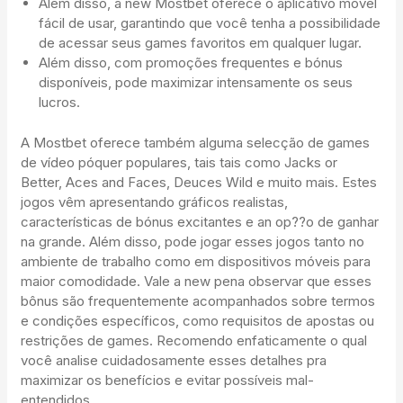
Além disso, a new Mostbet oferece o aplicativo móvel
fácil de usar, garantindo que você tenha a possibilidade
de acessar seus games favoritos em qualquer lugar.
Além disso, com promoções frequentes e bónus
disponíveis, pode maximizar intensamente os seus
lucros.
A Mostbet oferece também alguma selecção de games
de vídeo póquer populares, tais tais como Jacks or
Better, Aces and Faces, Deuces Wild e muito mais. Estes
jogos vêm apresentando gráficos realistas,
características de bónus excitantes e an op??o de ganhar
na grande. Além disso, pode jogar esses jogos tanto no
ambiente de trabalho como em dispositivos móveis para
maior comodidade. Vale a new pena observar que esses
bônus são frequentemente acompanhados sobre termos
e condições específicos, como requisitos de apostas ou
restrições de games. Recomendo enfaticamente o qual
você analise cuidadosamente esses detalhes pra
maximizar os benefícios e evitar possíveis mal-
entendidos.