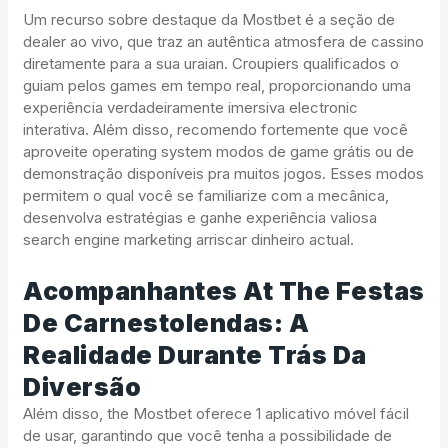
Um recurso sobre destaque da Mostbet é a seção de
dealer ao vivo, que traz an autêntica atmosfera de cassino
diretamente para a sua uraian. Croupiers qualificados o
guiam pelos games em tempo real, proporcionando uma
experiência verdadeiramente imersiva electronic
interativa. Além disso, recomendo fortemente que você
aproveite operating system modos de game grátis ou de
demonstração disponíveis pra muitos jogos. Esses modos
permitem o qual você se familiarize com a mecânica,
desenvolva estratégias e ganhe experiência valiosa
search engine marketing arriscar dinheiro actual.
Acompanhantes At The Festas
De Carnestolendas: A
Realidade Durante Trás Da
Diversão
Além disso, the Mostbet oferece 1 aplicativo móvel fácil
de usar, garantindo que você tenha a possibilidade de