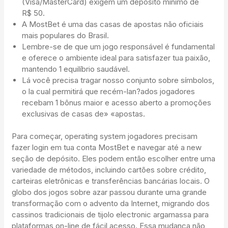
(Visa/MasterCard) exigem um depósito mínimo de
R$ 50.
A MostBet é uma das casas de apostas não oficiais
mais populares do Brasil.
Lembre-se de que um jogo responsável é fundamental
e oferece o ambiente ideal para satisfazer tua paixão,
mantendo 1 equilíbrio saudável.
Lá você precisa tragar nosso conjunto sobre símbolos,
o la cual permitirá que recém-lan?ados jogadores
recebam 1 bônus maior e acesso aberto a promoções
exclusivas de casas de» «apostas.
Para começar, operating system jogadores precisam
fazer login em tua conta MostBet e navegar até a new
seção de depósito. Eles podem então escolher entre uma
variedade de métodos, incluindo cartões sobre crédito,
carteiras eletrônicas e transferências bancárias locais. O
globo dos jogos sobre azar passou durante uma grande
transformação com o advento da Internet, migrando dos
cassinos tradicionais de tijolo electronic argamassa para
plataformas on-line de fácil acesso. Essa mudança não