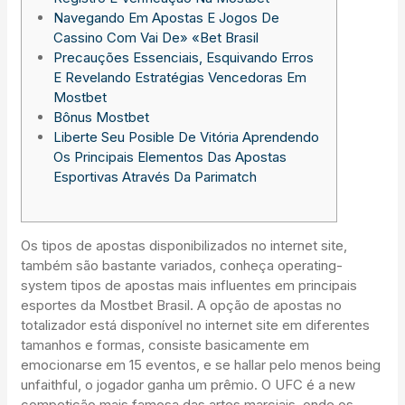
Navegando Em Apostas E Jogos De
Cassino Com Vai De» «Bet Brasil
Precauções Essenciais, Esquivando Erros
E Revelando Estratégias Vencedoras Em
Mostbet
Bônus Mostbet
Liberte Seu Posible De Vitória Aprendendo
Os Principais Elementos Das Apostas
Esportivas Através Da Parimatch
Os tipos de apostas disponibilizados no internet site,
também são bastante variados, conheça operating-
system tipos de apostas mais influentes em principais
esportes da Mostbet Brasil. A opção de apostas no
totalizador está disponível no internet site em diferentes
tamanhos e formas, consiste basicamente em
emocionarse em 15 eventos, e se hallar pelo menos being
unfaithful, o jogador ganha um prêmio. O UFC é a new
competição mais famosa das artes marciais, onde os