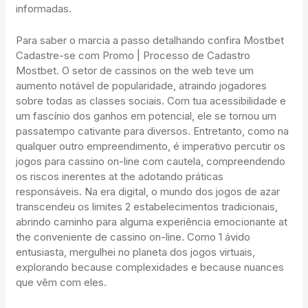
informadas.
Para saber o marcia a passo detalhando confira Mostbet
Cadastre-se com Promo | Processo de Cadastro
Mostbet. O setor de cassinos on the web teve um
aumento notável de popularidade, atraindo jogadores
sobre todas as classes sociais. Com tua acessibilidade e
um fascínio dos ganhos em potencial, ele se tornou um
passatempo cativante para diversos. Entretanto, como na
qualquer outro empreendimento, é imperativo percutir os
jogos para cassino on-line com cautela, compreendendo
os riscos inerentes at the adotando práticas
responsáveis. Na era digital, o mundo dos jogos de azar
transcendeu os limites 2 estabelecimentos tradicionais,
abrindo caminho para alguma experiência emocionante at
the conveniente de cassino on-line. Como 1 ávido
entusiasta, mergulhei no planeta dos jogos virtuais,
explorando because complexidades e because nuances
que vêm com eles.