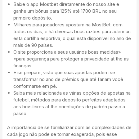
Baixe o app Mostbet diretamente do nosso site e
ganhe um bônus para 125% até 1700 BRL no seu
primeiro depósito.
Milhares para jogadores apostam na MostBet. com
todos os dias, e há diversas boas razões para aderir an
esta cartilha esportiva, o qual está disponível no ano de
mais de 90 países.
O site proporciona a seus usuários boas medidas»
«para segurança para proteger a privacidade at the as
finanças.
E se prepare, visto que suas apostas podem se
transformar no ano de prêmios que até fariam você
conformarse em pé.
Saiba mais relacionada as várias opções de apostas na
futebol, métodos para depósito perfeitos adaptados
aos brasileiros at the orientações de padrón passo a
passo.
A importância de se familiarizar com as complexidades de
cada jogo não pode se tornar exagerada, pois esse