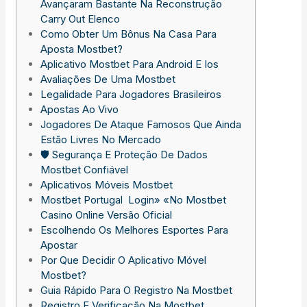
Avançaram Bastante Na Reconstrução
Carry Out Elenco
Como Obter Um Bônus Na Casa Para
Aposta Mostbet?
Aplicativo Mostbet Para Android E Ios
Avaliações De Uma Mostbet
Legalidade Para Jogadores Brasileiros
Apostas Ao Vivo
Jogadores De Ataque Famosos Que Ainda
Estão Livres No Mercado
🛡️ Segurança E Proteção De Dados
Mostbet Confiável
Aplicativos Móveis Mostbet
Mostbet Portugal ️ Login» «No Mostbet
Casino Online Versão Oficial
Escolhendo Os Melhores Esportes Para
Apostar
Por Que Decidir O Aplicativo Móvel
Mostbet?
Guia Rápido Para O Registro Na Mostbet
Registro E Verificação Na Mostbet