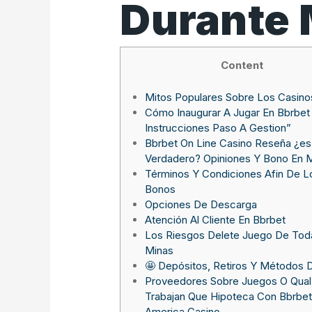
Durante
Content
Mitos Populares Sobre Los Casino
Cómo Inaugurar A Jugar En Bbrbet
Instrucciones Paso A Gestion”
Bbrbet On Line Casino Reseña ¿es
Verdadero? Opiniones Y Bono En 
Términos Y Condiciones Afin De L
Bonos
Opciones De Descarga
Atención Al Cliente En Bbrbet
Los Riesgos Delete Juego De Tod
Minas
🤩 Depósitos, Retiros Y Métodos 
Proveedores Sobre Juegos O Qual
Trabajan Que Hipoteca Con Bbrbet
America Casino