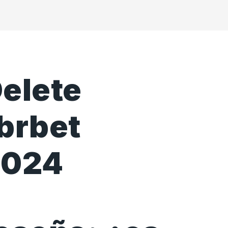
Inicio
Nosotros
Servicios
Contacto
elete
brbet
2024