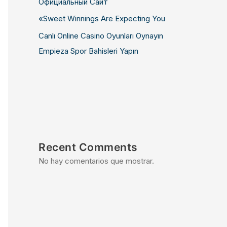
Официальный Сайт
«Sweet Winnings Are Expecting You
Canlı Online Casino Oyunları Oynayın
Empieza Spor Bahisleri Yapın
Recent Comments
No hay comentarios que mostrar.