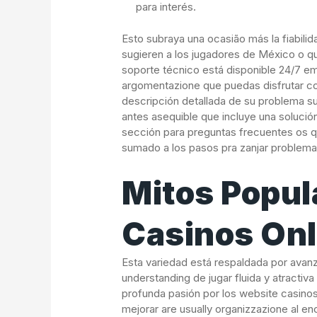
para interés.
Esto subraya una ocasião más la fiabilid
sugieren a los jugadores de México o qua
soporte técnico está disponible 24/7 em
argomentazione que puedas disfrutar con 
descripción detallada de su problema su
antes asequible que incluye una solución
sección para preguntas frecuentes os q
sumado a los pasos pra zanjar problem
Mitos Popul
Casinos Onl
Esta variedad está respaldada por avanz
understanding de jugar fluida y atractiv
profunda pasión por los website casinos
mejorar are usually organizzazione al e