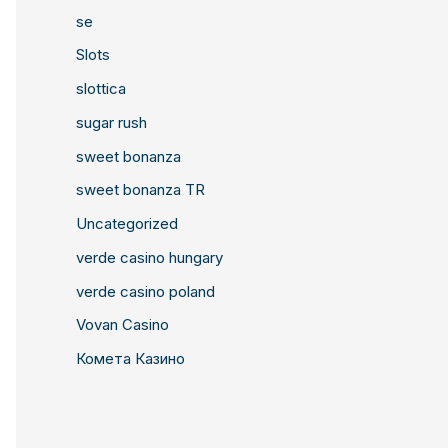
se
Slots
slottica
sugar rush
sweet bonanza
sweet bonanza TR
Uncategorized
verde casino hungary
verde casino poland
Vovan Casino
Комета Казино