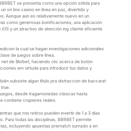
 BBRBET se presenta como una opción sólida para
n on line casino en línea en paz, divertido y
gos. Aunque aún es relativamente nuevo en un
ivas como generosas bonificaciones, una aplicación
 iOS y un atractivo de atención ing cliente eficiente
edicion la cual se hagan investigaciones adicionales
lase de juegos sobre línea.
a net de Bbrbet, haciendo clic acerca de botón
rucciones em virtude para introducir tus datos y
bién subsiste algun título pra distraccion de baccarat
 true.
juegos, desde tragamonedas clásicas hasta
e contiene crupieres reales.
ntras que mis retiros pueden invertir de 1 a 3 días
o. Para todas las disciplinas, BBRBET permite
stas, incluyendo apuestas prematch sumado a en