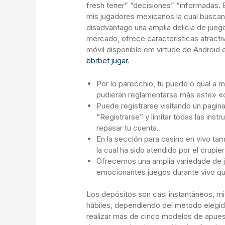
fresh tener” “decisiones” “informadas.
mis jugadores mexicanos la cual buscan u
disadvantage una amplia delicia de jue
mercado, ofrece características atract
móvil disponible em virtude de Android e
bbrbet jugar
.
Por lo parecchio, tu puede o qual a m
pudieran reglamentarse más este» «c
Puede registrarse visitando un pagin
“Registrarse” y limitar todas las inst
repasar tu cuenta.
En la sección para casino en vivo tam
la cual ha sido atendido por el crupier
Ofrecemos una amplia variedade de 
emocionantes juegos durante vivo qu
Los depósitos son casi instantáneos, mie
hábiles, dependiendo del método elegid
realizar más de cinco modelos de apue