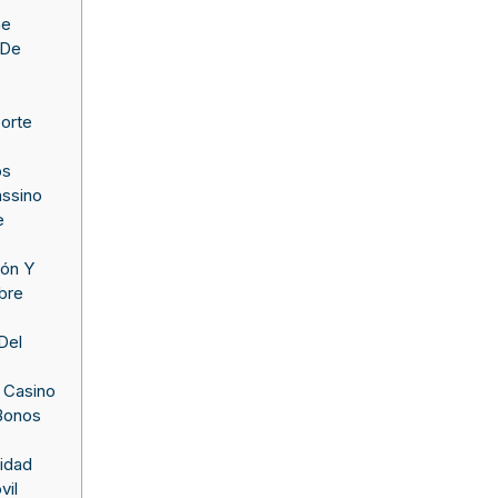
ne
 De
orte
os
ssino
e
ión Y
bre
Del
 Casino
Bonos
lidad
vil