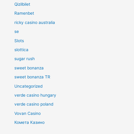
Qizilbilet
Ramenbet
ricky casino australia
se
Slots
slottica
sugar rush
sweet bonanza
sweet bonanza TR
Uncategorized
verde casino hungary
verde casino poland
Vovan Casino
Комета Казино