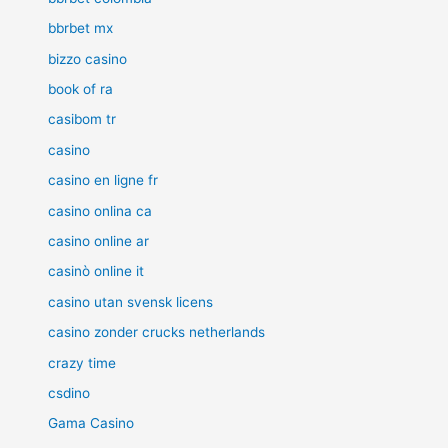
bbrbet mx
bizzo casino
book of ra
casibom tr
casino
casino en ligne fr
casino onlina ca
casino online ar
casinò online it
casino utan svensk licens
casino zonder crucks netherlands
crazy time
csdino
Gama Casino