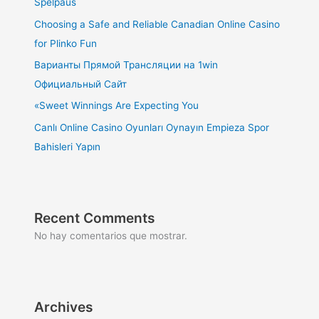
Spelpaus
Choosing a Safe and Reliable Canadian Online Casino
for Plinko Fun
Варианты Прямой Трансляции на 1win
Официальный Сайт
«Sweet Winnings Are Expecting You
Canlı Online Casino Oyunları Oynayın Empieza Spor
Bahisleri Yapın
Recent Comments
No hay comentarios que mostrar.
Archives