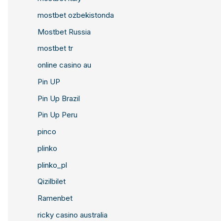
mostbet ozbekistonda
Mostbet Russia
mostbet tr
online casino au
Pin UP
Pin Up Brazil
Pin Up Peru
pinco
plinko
plinko_pl
Qizilbilet
Ramenbet
ricky casino australia