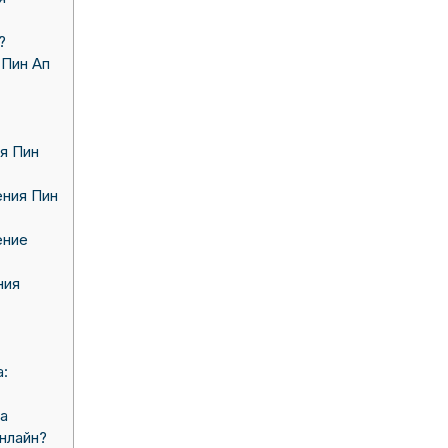
?
 Пин Ап
я Пин
ния Пин
ение
ния
а:
На
нлайн?