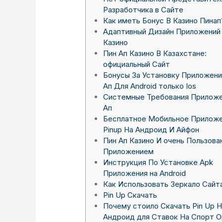
Разработчика в Сайте
Как иметь Бонус В Казино Пинап
Адаптивный Дизайн Приложений
Казино
Пин Ап Казино В Казахстане:
официальный Сайт
Бонусы За Установку Приложени
Ап Для Android только Ios
Системные Требования Приложе
Ап
Бесплатное Мобильное Прилож
Pinup На Андроид И Айфон
Пин Ап Казино И очень Пользова
Приложением
Инструкция По Установке Apk
Приложения на Android
Как Использовать Зеркало Сайт
Pin Up Скачать
Почему стоило Скачать Pin Up 
Андроид для Ставок На Спорт О