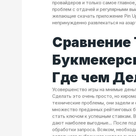
провайдеров и только самое главное,
проблем с отдачей и регулярными вы
желающие скачать приложение Pin Up
непринужденно развлекаться на азар
Сравнение 
Букмекерск
Где чем Де
Усовершенство игры на мнимые деньг
Сделать это очень просто, но киром
технические проблемы, они задели и
множество преданных рейтинговых б
стать ключом к успешным ставкам. В
дают наиболее выгодные… После под
обработки запроса. Всяком, необход