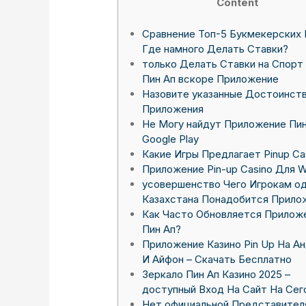
Content
Сравнение Топ-5 Букмекерских 
Где намного Делать Ставки?
только Делать Ставки на Спорт
Пин Ап вскоре Приложение
Назовите указанные Достоинст
Приложения
Не Могу найдут Приложение Пин
Google Play
Какие Игры Предлагает Pinup Ca
Приложение Pin-up Casino Для 
усовершенство Чего Игрокам о
Казахстана Понадобится Прило
Как Часто Обновляется Прилож
Пин Ап?
Приложение Казино Pin Up На А
И Айфон – Скачать Бесплатно
Зеркало Пин Ап Казино 2025 –
доступный Вход На Сайт На Сег
Нет официальной Представител