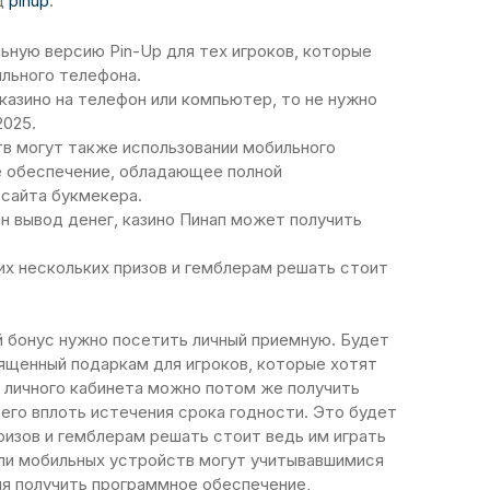
д
pinup
.
ьную версию Pin-Up для тех игроков, которые
льного телефона.
казино на телефон или компьютер, то не нужно
2025.
в могут также использовании мобильного
е обеспечение, обладающее полной
сайта букмекера.
н вывод денег, казино Пинап может получить
их нескольких призов и гемблерам решать стоит
 бонус нужно посетить личный приемную. Будет
ященный подаркам для игроков, которые хотят
и личного кабинета можно потом же получить
 его вплоть истечения срока годности. Это будет
ризов и гемблерам решать стоит ведь им играть
ели мобильных устройств могут учитывавшимися
я получить программное обеспечение,