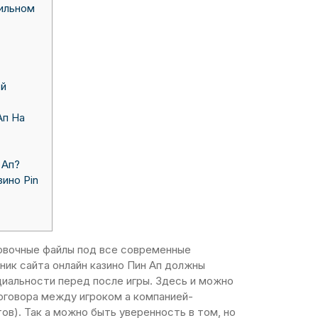
ильном
ой
Ап На
 Ап?
ино Pin
новочные файлы под все современные
ик сайта онлайн казино Пин Ап должны
иальности перед после игры. Здесь и можно
оговора между игроком а компанией-
ов). Так а можно быть уверенность в том, но