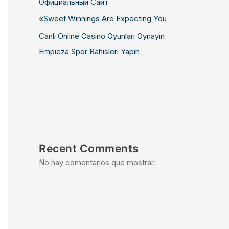
Официальный Сайт
«Sweet Winnings Are Expecting You
Canlı Online Casino Oyunları Oynayın
Empieza Spor Bahisleri Yapın
Recent Comments
No hay comentarios que mostrar.