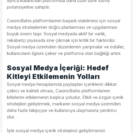
ayrıca kullanıcıları platformda daha uzun süre tutma
potansiyeline sahiptir.
CasinoBahis platformlarının başarılı olabilmesi için sosyal
medya stratejilerinin doğru planlanması ve uygulanması
büyük önem taşır. Sosyal medyada aktif bir varlık,
rekabetçi piyasada öne çıkmak için kritik bir faktördür.
Sosyal medya üzerinden düzenlenen yarışmalar ve ödüller,
kullanıcıların ilgisini çeker ve platforma olan bağlılığı artırır.
Sosyal Medya İçeriği: Hedef
Kitleyi Etkilemenin Yolları
Sosyal medya hesaplarında paylaşılan içeriklerin dikkat
çekici ve kaliteli olması, CasinoBahis platformlarının
kitlelerini etkilemenin başlıca yoludur. Etkili ve özgün içerik
stratejileri geliştirmek, markanın sosyal medya üzerinden
daha fazla takipçiye ve kullanıcıya ulaşmasına yardımcı
olur.
İşte sosyal medya içerik stratejinizi geliştirmenizi