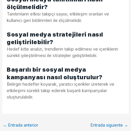
ölçülmelidir?
Tanıtımların etkisi takipçi sayısı, etkileşim oranları ve
kullanıcı geri bildirimleri ile ölçülmelidir.
Sosyal medya stratejileri nasıl
geliştirilebilir?
Hedef kitle analizi, trendlerin takip edilmesi ve içeriklerin
sürekli iyileştirilmesi ile stratejiler geliştirilebilir.
Başarılı bir sosyal medya
kampanyası nasıl oluşturulur?
Belirgin hedefler koyarak, yaratıcı içerikler üreterek ve
etkileşimi sürekli takip ederek başarılı kampanyalar
oluşturulabilir.
←
Entrada anterior
Entrada siguiente
→