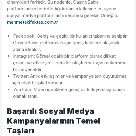
dinamikleri farklıdır. Bu nedenle, CasinoBahis
platformlarının hedeflediği kullanıcı kitlesine en uygun
sosyal medya platformlarını seçmesi gerekir. Örneğin:
mehmetakifaktas.com.tr
Facebook: Geniş ve çeşitli bir kullanıcı tabanına sahiptir.
CasinoBahis platformları için geniş kitlelere ulaşmak
adına idealdir.
Instagram: Görsel odaklı bir platform olarak dikkat
çekici ve etkileşimli içerikler oluşturmak için mükemmel
bir seçenektir.
Twitter: Anlık etkileşimler ve kampanyaların duyurulması
için etkili bir platformdur.
YouTube: Video içeriklerle geniş bir kitleye ulaşmanıza
olanak tanır.
Başarılı Sosyal Medya
Kampanyalarının Temel
Taşları