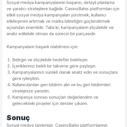
Sosyal medya kampanyalarının başarısı, detaylı planlama
ve yaratıcı stratejilere bağlıdır. CasinoBahis platformları için
etkili sosyal medya kampanyaları yürütmek, kullanıcı
etkileşimini artırmak ve marka bilinirliğini güçlendirmek
açısından önemlidir. Tabii ki, kampanyaların ölçülebilir ve
analiz edilebilir olması da sürecin bir parçasıdır.
Kampanyaların başarılı olabilmesi için:
Belirgin ve ölçülebilir hedefler belirleyin.
İçeriklerinizi belirli bir takvime göre paylaşın.
Kampanyalarınızı sürekli olarak analiz edin ve sonuçlara
göre iyileştirin.
Kullanıcılardan geri bildirim alın ve bu geri bildirimleri
stratejinize yansıtın.
Kampanya sonrası sonuçları değerlendirin ve
gelecekteki projeler için dersler çıkarın.
Sonuç
Sosyal medya tanıtımları, CasinoBahis platformlarının