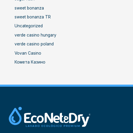
sweet bonanza
sweet bonanza TR
Uncategorized
verde casino hungary
verde casino poland
Vovan Casino
Комета Казино