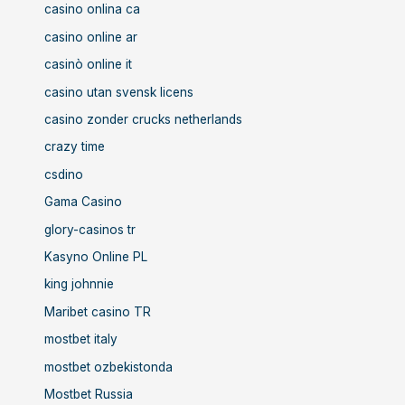
casino onlina ca
casino online ar
casinò online it
casino utan svensk licens
casino zonder crucks netherlands
crazy time
csdino
Gama Casino
glory-casinos tr
Kasyno Online PL
king johnnie
Maribet casino TR
mostbet italy
mostbet ozbekistonda
Mostbet Russia