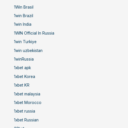
1Win Brasil
1win Brazil
1win India
1WIN Official In Russia
1win Turkiye
1win uzbekistan
1winRussia
1xbet apk
1xbet Korea
1xbet KR
1xbet malaysia
1xbet Morocco
1xbet russia
1xbet Russian