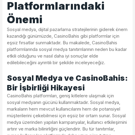
Platformlarındaki
Önemi
Sosyal medya, dijital pazarlama stratejilerinin giderek önem
kazandığı günümüzde, CasinoBahis gibi platformlar için
eşsiz fırsatlar sunmaktadır. Bu makalede, CasinoBahis
platformlarında sosyal medya tanıtımlarının neden bu kadar
etkili olduğunu ve nasıl daha iyi sonuçlar elde
edilebileceğini ayrıntılı bir şekilde inceleyeceğiz.
Sosyal Medya ve CasinoBahis:
Bir İşbirliği Hikayesi
CasinoBahis platformları, geniş kitlelere ulaşmak için
sosyal medyanın gücünü kullanmaktadır. Sosyal medya,
markaların hem mevcut kullanıcılarını hem de potansiyel
müşterilerini çekebilmesi için eşsiz bir ortam sunar. Sosyal
medya üzerinden yapılan kampanyalar, kullanıcı etkileşimini
artırır ve marka bilinirliğini güçlendirir. Bu tür tanıtımlar,