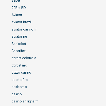
22bet
22Bet BD
Aviator
aviator brazil
aviator casino fr
aviator ng
Bankobet
Basaribet
bbrbet colombia
bbrbet mx
bizzo casino
book of ra
casibom tr
casino
casino en ligne fr