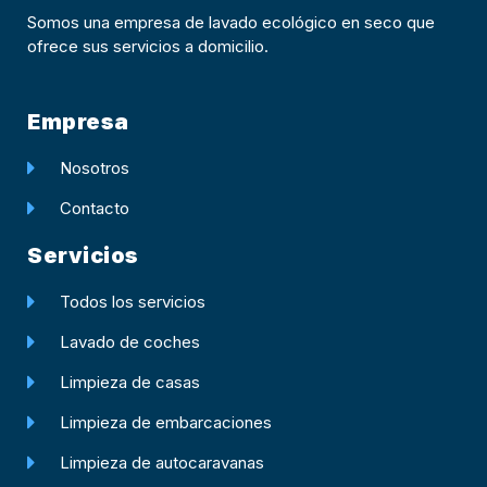
Somos una empresa de lavado ecológico en seco que
ofrece sus servicios a domicilio.
Empresa
Nosotros
Contacto
Servicios
Todos los servicios
Lavado de coches
Limpieza de casas
Limpieza de embarcaciones
Limpieza de autocaravanas