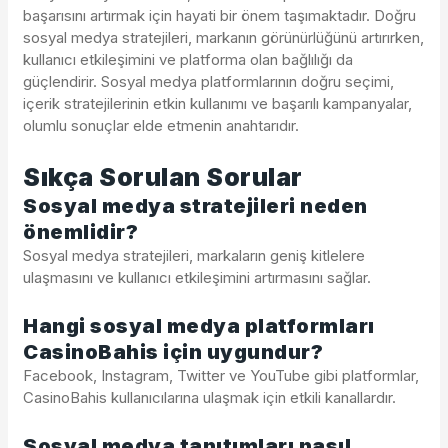
başarısını artırmak için hayati bir önem taşımaktadır. Doğru
sosyal medya stratejileri, markanın görünürlüğünü artırırken,
kullanıcı etkileşimini ve platforma olan bağlılığı da
güçlendirir. Sosyal medya platformlarının doğru seçimi,
içerik stratejilerinin etkin kullanımı ve başarılı kampanyalar,
olumlu sonuçlar elde etmenin anahtarıdır.
Sıkça Sorulan Sorular
Sosyal medya stratejileri neden
önemlidir?
Sosyal medya stratejileri, markaların geniş kitlelere
ulaşmasını ve kullanıcı etkileşimini artırmasını sağlar.
Hangi sosyal medya platformları
CasinoBahis için uygundur?
Facebook, Instagram, Twitter ve YouTube gibi platformlar,
CasinoBahis kullanıcılarına ulaşmak için etkili kanallardır.
Sosyal medya tanıtımları nasıl