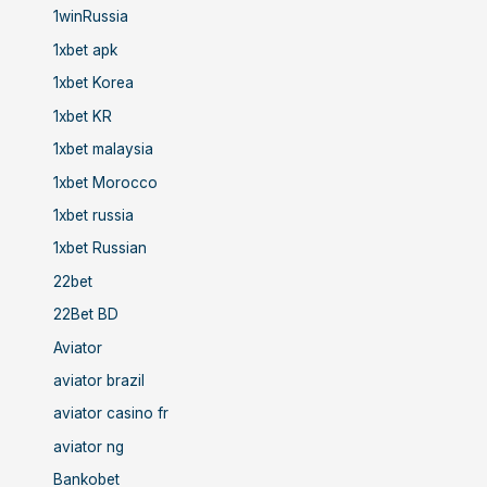
1winRussia
1xbet apk
1xbet Korea
1xbet KR
1xbet malaysia
1xbet Morocco
1xbet russia
1xbet Russian
22bet
22Bet BD
Aviator
aviator brazil
aviator casino fr
aviator ng
Bankobet