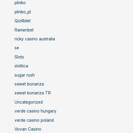
plinko
plinko_pl
Qizilbilet
Ramenbet
ricky casino australia
se
Slots
slottica
sugar rush
sweet bonanza
sweet bonanza TR
Uncategorized
verde casino hungary
verde casino poland
Vovan Casino