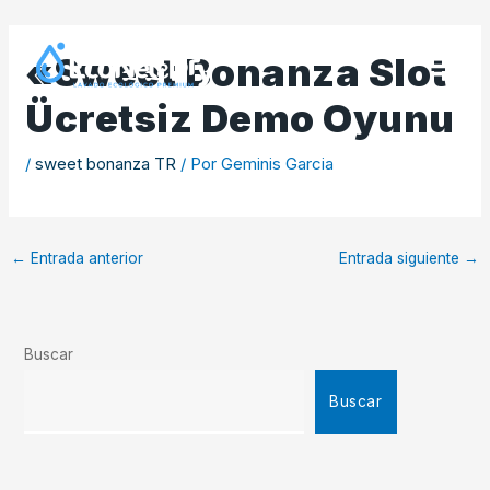
Ir
al
«Sweet Bonanza Slot
contenido
Ücretsiz Demo Oyunu
/
sweet bonanza TR
/ Por
Geminis Garcia
←
Entrada anterior
Entrada siguiente
→
Buscar
Buscar