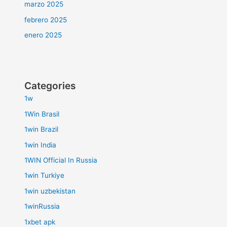
marzo 2025
febrero 2025
enero 2025
Categories
1w
1Win Brasil
1win Brazil
1win India
1WIN Official In Russia
1win Turkiye
1win uzbekistan
1winRussia
1xbet apk