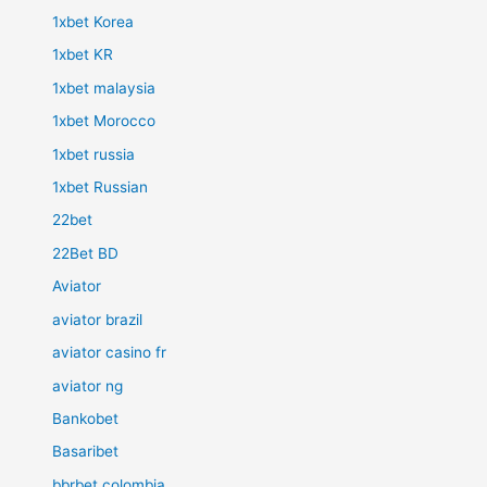
1xbet Korea
1xbet KR
1xbet malaysia
1xbet Morocco
1xbet russia
1xbet Russian
22bet
22Bet BD
Aviator
aviator brazil
aviator casino fr
aviator ng
Bankobet
Basaribet
bbrbet colombia