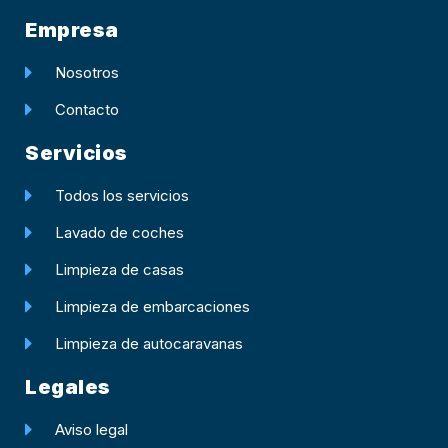
Empresa
Nosotros
Contacto
Servicios
Todos los servicios
Lavado de coches
Limpieza de casas
Limpieza de embarcaciones
Limpieza de autocaravanas
Legales
Aviso legal