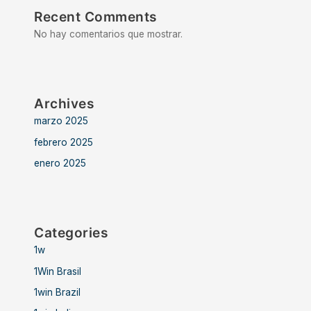
Recent Comments
No hay comentarios que mostrar.
Archives
marzo 2025
febrero 2025
enero 2025
Categories
1w
1Win Brasil
1win Brazil