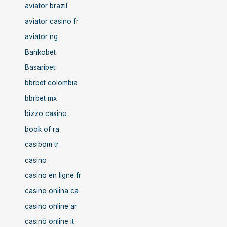
aviator brazil
aviator casino fr
aviator ng
Bankobet
Basaribet
bbrbet colombia
bbrbet mx
bizzo casino
book of ra
casibom tr
casino
casino en ligne fr
casino onlina ca
casino online ar
casinò online it