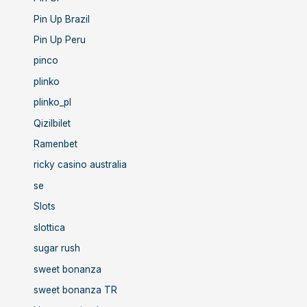
Pin Up Brazil
Pin Up Peru
pinco
plinko
plinko_pl
Qizilbilet
Ramenbet
ricky casino australia
se
Slots
slottica
sugar rush
sweet bonanza
sweet bonanza TR