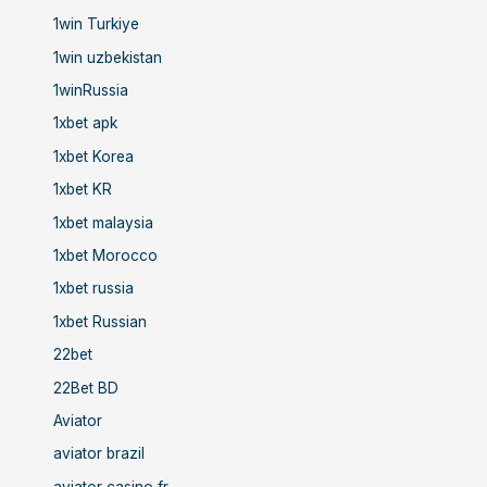
1win Turkiye
1win uzbekistan
1winRussia
1xbet apk
1xbet Korea
1xbet KR
1xbet malaysia
1xbet Morocco
1xbet russia
1xbet Russian
22bet
22Bet BD
Aviator
aviator brazil
aviator casino fr