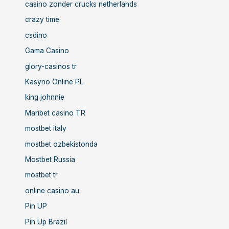
casino zonder crucks netherlands
crazy time
csdino
Gama Casino
glory-casinos tr
Kasyno Online PL
king johnnie
Maribet casino TR
mostbet italy
mostbet ozbekistonda
Mostbet Russia
mostbet tr
online casino au
Pin UP
Pin Up Brazil