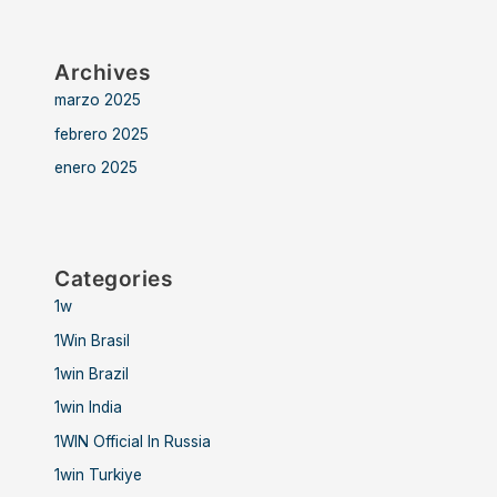
Archives
marzo 2025
febrero 2025
enero 2025
Categories
1w
1Win Brasil
1win Brazil
1win India
1WIN Official In Russia
1win Turkiye