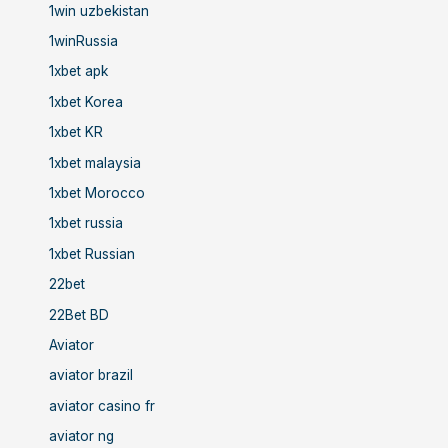
1win uzbekistan
1winRussia
1xbet apk
1xbet Korea
1xbet KR
1xbet malaysia
1xbet Morocco
1xbet russia
1xbet Russian
22bet
22Bet BD
Aviator
aviator brazil
aviator casino fr
aviator ng