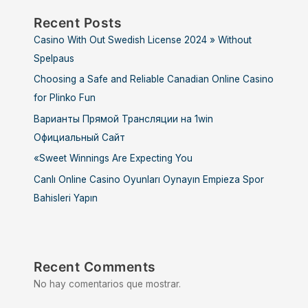
Recent Posts
Casino With Out Swedish License 2024 » Without
Spelpaus
Choosing a Safe and Reliable Canadian Online Casino
for Plinko Fun
Варианты Прямой Трансляции на 1win
Официальный Сайт
«Sweet Winnings Are Expecting You
Canlı Online Casino Oyunları Oynayın Empieza Spor
Bahisleri Yapın
Recent Comments
No hay comentarios que mostrar.