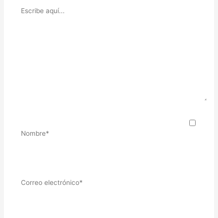
Escribe
aquí...
Nombre*
Correo
electrónico*